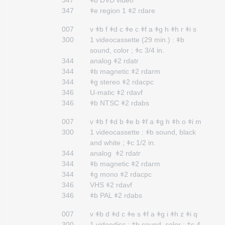
347
ǂb DVD video
347
ǂe region 1 ǂ2 rdare
007
v ǂb f ǂd c ǂe c ǂf a ǂg h ǂh r ǂi s
300
1 videocassette (29 min.) : ǂb
sound, color ; ǂc 3/4 in.
344
analog ǂ2 rdatr
344
ǂb magnetic ǂ2 rdarm
344
ǂg stereo ǂ2 rdacpc
346
U-matic ǂ2 rdavf
346
ǂb NTSC ǂ2 rdabs
007
v ǂb f ǂd b ǂe b ǂf a ǂg h ǂh o ǂi m
300
1 videocassette : ǂb sound, black
and white ; ǂc 1/2 in.
344
analog ǂ2 rdatr
344
ǂb magnetic ǂ2 rdarm
344
ǂg mono ǂ2 rdacpc
346
VHS ǂ2 rdavf
346
ǂb PAL ǂ2 rdabs
007
v ǂb d ǂd c ǂe s ǂf a ǂg i ǂh z ǂi q
300
1 videodisc : ǂb sound, color ; ǂc 4