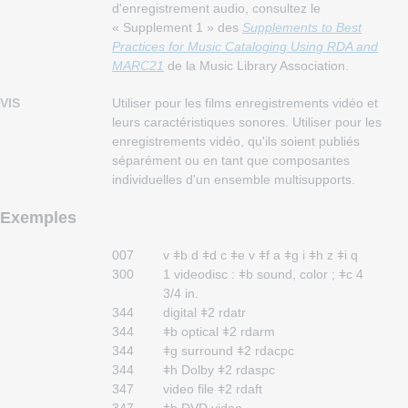
d'enregistrement audio, consultez le
« Supplement 1 » des
Supplements to Best
Practices for Music Cataloging Using RDA and
MARC21
de la Music Library Association.
VIS
Utiliser pour les films enregistrements vidéo et
leurs caractéristiques sonores. Utiliser pour les
enregistrements vidéo, qu'ils soient publiés
séparément ou en tant que composantes
individuelles d'un ensemble multisupports.
Exemples
007
v ǂb d ǂd c ǂe v ǂf a ǂg i ǂh z ǂi q
300
1 videodisc : ǂb sound, color ; ǂc 4
3/4 in.
344
digital ǂ2 rdatr
344
ǂb optical ǂ2 rdarm
344
ǂg surround ǂ2 rdacpc
344
ǂh Dolby ǂ2 rdaspc
347
video file ǂ2 rdaft