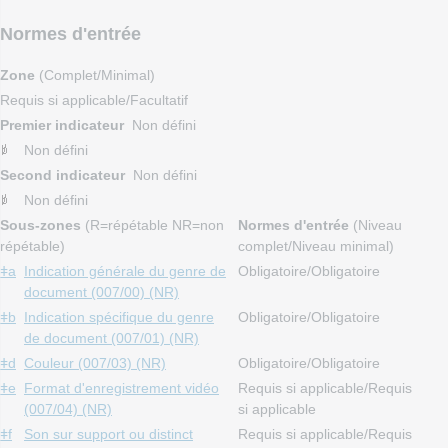
Normes d'entrée
Zone
(Complet/Minimal)
Requis si applicable/Facultatif
Premier indicateur
Non défini
Non défini
Second indicateur
Non défini
Non défini
Sous-zones
(R=répétable NR=non
Normes d'entrée
(Niveau
répétable)
complet/Niveau minimal)
ǂa
Indication générale du genre de
Obligatoire/Obligatoire
document (007/00) (NR)
ǂb
Indication spécifique du genre
Obligatoire/Obligatoire
de document (007/01) (NR)
ǂd
Couleur (007/03) (NR)
Obligatoire/Obligatoire
ǂe
Format d'enregistrement vidéo
Requis si applicable/Requis
(007/04) (NR)
si applicable
ǂf
Son sur support ou distinct
Requis si applicable/Requis