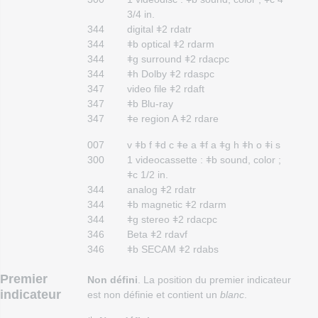
3/4 in.
344
digital ǂ2 rdatr
344
ǂb optical ǂ2 rdarm
344
ǂg surround ǂ2 rdacpc
344
ǂh Dolby ǂ2 rdaspc
347
video file ǂ2 rdaft
347
ǂb Blu-ray
347
ǂe region A ǂ2 rdare
007
v ǂb f ǂd c ǂe a ǂf a ǂg h ǂh o ǂi s
300
1 videocassette : ǂb sound, color ;
ǂc 1/2 in.
344
analog ǂ2 rdatr
344
ǂb magnetic ǂ2 rdarm
344
ǂg stereo ǂ2 rdacpc
346
Beta ǂ2 rdavf
346
ǂb SECAM ǂ2 rdabs
Premier
Non défini
. La position du premier indicateur
indicateur
est non définie et contient un
blanc
.