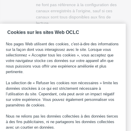
ne font pas référence à la configuration des
canaux enregistrés à l'origine, sauf si ces
canaux sont tous disponibles aux fins de
lecture.
Cookies sur les sites Web OCLC
k
Mixe.
Plus d'une configuration des voies
de lecture de la partie sonore est
Nos pages Web utilisent des cookies, c'est-à-dire des informations
disponible sur un enregistrement vidéo
sur la façon dont vous interagissez avec le site. Lorsque vous
simple. Citons entre autres en exemple
sélectionnez « Accepter tous les cookies », vous acceptez que
une bande possédant des pistes sonores
votre navigateur stocke ces données sur votre appareil afin que
monophoniques et stéréophoniques.
nous puissions vous offrir une expérience améliorée et plus
pertinente.
m
Monophonique.
La partie sonore d'un
enregistrement vidéo est configurée aux
La sélection de « Refuser les cookies non nécessaires » limite les
fins de lecture sur une voie.
données stockées à ce qui est strictement nécessaire à
l’utilisation du site. Cependant, cela peut avoir un impact négatif
n
Sans objet.
L'enregistrement vidéo ne
sur votre expérience. Vous pouvez également personnaliser vos
comporte pas de son ou le son est sur un
paramètres de cookies.
support distinct. Pour un document dont le
Nous ne relions pas les données collectées à des données tierces
son est distinct du support (la sous-zone
à des fins publicitaires, ni ne partageons les données collectées
ǂf contient le code
b
), la configuration des
avec un courtier en données.
canaux de lecture pour la piste sonore est