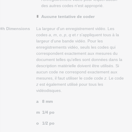
des autres codes n'est approprié.
Aucune tentative de coder
ǂh Dimensions
La largeur d'un enregistrement vidéo. Les
codes
a
,
m
,
o
,
p
,
q
et
r
s'appliquent tous à la
largeur d'une bande vidéo. Pour les
enregistrements vidéo, seuls les codes qui
correspondent exactement aux mesures du
document telles qu'elles sont données dans la
description matérielle doivent être utilisés. Si
aucun code ne correspond exactement aux
mesures, il faut utiliser le code code
z
. Le code
z
est également utilisé pour tous les
vidéodisques.
a
8 mm
m
1/4 po
o
1/2 po