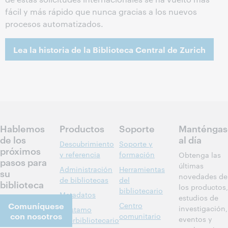
fácil y más rápido que nunca gracias a los nuevos
procesos automatizados.
Lea la historia de la Biblioteca Central de Zurich
Hablemos
Productos
Soporte
Manténgas
de los
al día
Descubrimiento
Soporte y
próximos
y referencia
formación
Obtenga las
pasos para
últimas
Administración
Herramientas
su
novedades de
de bibliotecas
del
biblioteca
los productos,
bibliotecario
Metadatos
estudios de
Comuníquese
Centro
investigación,
Préstamo
con nosotros
comunitario
eventos y
interbibliotecario