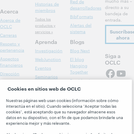
mucho más –
Red de
Historias de
directo a su
desarrolladores
Acerca
miembros
bandeja de
BibFormats
Todos los
entrada.
Acerca de
Alertas del
productos y
OCLC
Suscríbas
sistema
servicios »
Carreras
ahora
Aprenda
Blogs
Respeto y
pertenencia
Investigación
Blog Next
Siga a
Aspectos
WebJunction
El blog
OCLC
financieros
Hanging
Eventos
Together
Dirección
Seminarios
President's
Membresía
web a la carta
Leadership
Cookies en sitios web de OCLC
Trust Center
blog
Nuestras páginas web usan cookies (información sobre cómo
interactúa en el sitio). Cuando selecciona “Aceptar todas las
cookies”, está aceptando que su navegador almacene esos
datos en su dispositivo, con el fin de que podamos brindarle una
experiencia mejor y más relevante.
© 2026 OCLC
Marcas comerciales y/o marcas de