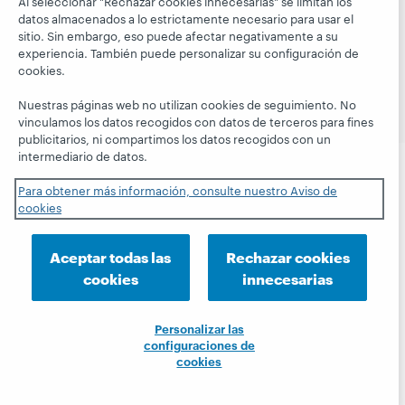
Al seleccionar "Rechazar cookies innecesarias" se limitan los
servicios nacionales e internacionales de OCLC, Inc. y de
datos almacenados a lo estrictamente necesario para usar el
sus miembros.
sitio. Sin embargo, eso puede afectar negativamente a su
experiencia. También puede personalizar su configuración de
Declaración de privacidad
Aviso de cookies
cookies.
Personalizar las configuraciones de cookies
Declaración de accesibilidad
Certificado ISO 27001
Nuestras páginas web no utilizan cookies de seguimiento. No
vinculamos los datos recogidos con datos de terceros para fines
publicitarios, ni compartimos los datos recogidos con un
intermediario de datos.
Para obtener más información, consulte nuestro Aviso de
cookies
Aceptar todas las
Rechazar cookies
cookies
innecesarias
Personalizar las
configuraciones de
cookies