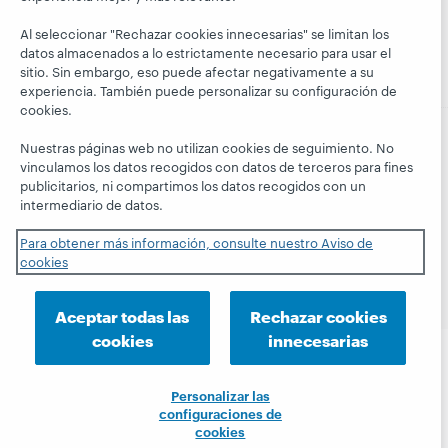
President's
Membresía
web a la carta
Leadership
Al seleccionar "Rechazar cookies innecesarias" se limitan los
Trust Center
blog
datos almacenados a lo estrictamente necesario para usar el
sitio. Sin embargo, eso puede afectar negativamente a su
experiencia. También puede personalizar su configuración de
cookies.
Nuestras páginas web no utilizan cookies de seguimiento. No
vinculamos los datos recogidos con datos de terceros para fines
© 2026 OCLC
Marcas comerciales y/o marcas de
publicitarios, ni compartimos los datos recogidos con un
servicios nacionales e internacionales de OCLC, Inc. y de
intermediario de datos.
sus miembros.
Declaración de privacidad
Aviso de cookies
Para obtener más información, consulte nuestro Aviso de
Personalizar las configuraciones de cookies
cookies
Declaración de accesibilidad
Certificado ISO 27001
Aceptar todas las
Rechazar cookies
cookies
innecesarias
Personalizar las
configuraciones de
cookies