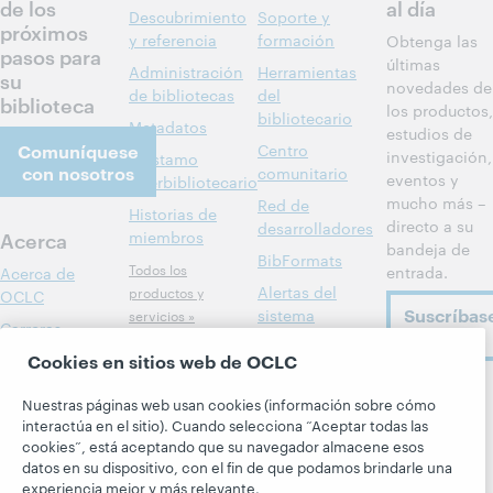
de los
al día
Descubrimiento
Soporte y
próximos
y referencia
formación
Obtenga las
pasos para
últimas
Administración
Herramientas
su
novedades de
de bibliotecas
del
biblioteca
los productos,
bibliotecario
Metadatos
estudios de
Comuníquese
Centro
investigación,
Préstamo
con nosotros
comunitario
eventos y
interbibliotecario
mucho más –
Red de
Historias de
directo a su
desarrolladores
Acerca
miembros
bandeja de
BibFormats
Todos los
entrada.
Acerca de
Alertas del
productos y
OCLC
Suscríbas
sistema
servicios »
Carreras
ahora
Aprenda
Blogs
Cookies en sitios web de OCLC
Respeto y
pertenencia
Investigación
Blog Next
Siga a
Nuestras páginas web usan cookies (información sobre cómo
Aspectos
WebJunction
El blog
OCLC
interactúa en el sitio). Cuando selecciona “Aceptar todas las
financieros
Hanging
cookies”, está aceptando que su navegador almacene esos
Eventos
Together
datos en su dispositivo, con el fin de que podamos brindarle una
Dirección
Seminarios
experiencia mejor y más relevante.