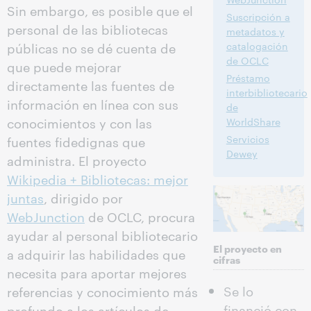
Sin embargo, es posible que el
Suscripción a
personal de las bibliotecas
metadatos y
públicas no se dé cuenta de
catalogación
de OCLC
que puede mejorar
Préstamo
directamente las fuentes de
interbibliotecario
información en línea con sus
de
conocimientos y con las
WorldShare
Servicios
fuentes fidedignas que
Dewey
administra. El proyecto
Wikipedia + Bibliotecas: mejor
juntas
, dirigido por
WebJunction
de OCLC, procura
ayudar al personal bibliotecario
El proyecto en
a adquirir las habilidades que
cifras
necesita para aportar mejores
Se lo
referencias y conocimiento más
financió con
profundo a los artículos de