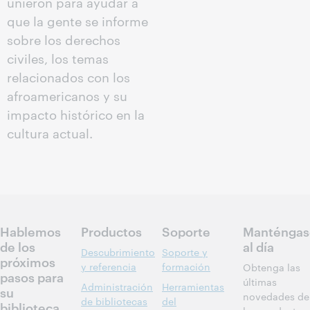
unieron para ayudar a
que la gente se informe
sobre los derechos
civiles, los temas
relacionados con los
afroamericanos y su
impacto histórico en la
cultura actual.
Hablemos
Productos
Soporte
Manténgas
de los
al día
Descubrimiento
Soporte y
próximos
y referencia
formación
Obtenga las
pasos para
últimas
Administración
Herramientas
su
novedades de
de bibliotecas
del
biblioteca