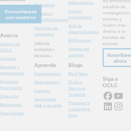
los productos,
bibliotecario
Metadatos
estudios de
Comuníquese
Centro
investigación,
Préstamo
con nosotros
comunitario
eventos y
interbibliotecario
mucho más –
Red de
Historias de
directo a su
desarrolladores
Acerca
miembros
bandeja de
BibFormats
Todos los
entrada.
Acerca de
Alertas del
productos y
OCLC
Suscríbas
sistema
servicios »
Carreras
ahora
Aprenda
Blogs
Respeto y
pertenencia
Investigación
Blog Next
Siga a
Aspectos
WebJunction
El blog
OCLC
financieros
Hanging
Eventos
Together
Dirección
Seminarios
President's
Membresía
web a la carta
Leadership
Trust Center
blog