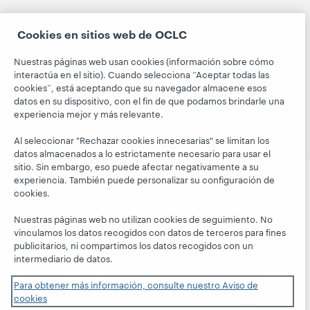
Cookies en sitios web de OCLC
© 2026 OCLC
Marcas comerciales y/o marcas de
Nuestras páginas web usan cookies (información sobre cómo
servicios nacionales e internacionales de OCLC, Inc. y de
interactúa en el sitio). Cuando selecciona “Aceptar todas las
sus miembros.
cookies”, está aceptando que su navegador almacene esos
Declaración de privacidad
Aviso de cookies
datos en su dispositivo, con el fin de que podamos brindarle una
Personalizar las configuraciones de cookies
experiencia mejor y más relevante.
Declaración de accesibilidad
Certificado ISO 27001
Al seleccionar "Rechazar cookies innecesarias" se limitan los
datos almacenados a lo estrictamente necesario para usar el
sitio. Sin embargo, eso puede afectar negativamente a su
experiencia. También puede personalizar su configuración de
cookies.
Nuestras páginas web no utilizan cookies de seguimiento. No
vinculamos los datos recogidos con datos de terceros para fines
publicitarios, ni compartimos los datos recogidos con un
intermediario de datos.
Para obtener más información, consulte nuestro Aviso de
cookies