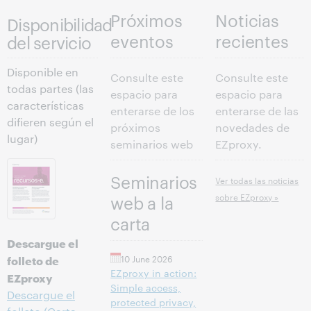
Próximos
Noticias
Disponibilidad
eventos
recientes
del servicio
Disponible en
Consulte este
Consulte este
todas partes (las
espacio para
espacio para
características
enterarse de los
enterarse de las
difieren según el
próximos
novedades de
lugar)
seminarios web
EZproxy.
Seminarios
Ver todas las noticias
sobre EZproxy »
web a la
carta
Descargue el
folleto de
10 June 2026
EZproxy in action:
EZproxy
Simple access,
Descargue el
protected privacy,