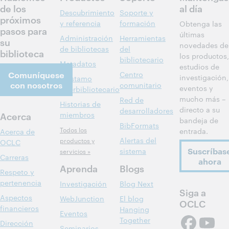
de los
al día
Descubrimiento
Soporte y
próximos
y referencia
formación
Obtenga las
pasos para
últimas
Administración
Herramientas
su
novedades de
de bibliotecas
del
biblioteca
los productos,
bibliotecario
Metadatos
estudios de
Comuníquese
Centro
investigación,
Préstamo
con nosotros
comunitario
eventos y
interbibliotecario
mucho más –
Red de
Historias de
directo a su
desarrolladores
Acerca
miembros
bandeja de
BibFormats
Todos los
entrada.
Acerca de
Alertas del
productos y
OCLC
Suscríbas
sistema
servicios »
Carreras
ahora
Aprenda
Blogs
Respeto y
pertenencia
Investigación
Blog Next
Siga a
Aspectos
WebJunction
El blog
OCLC
financieros
Hanging
Eventos
Together
Dirección
Seminarios