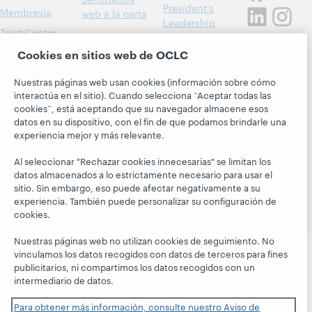
President's
Membresía
web a la carta
Leadership
Trust Center
blog
Cookies en sitios web de OCLC
Nuestras páginas web usan cookies (información sobre cómo
interactúa en el sitio). Cuando selecciona “Aceptar todas las
cookies”, está aceptando que su navegador almacene esos
datos en su dispositivo, con el fin de que podamos brindarle una
© 2026 OCLC
Marcas comerciales y/o marcas de
experiencia mejor y más relevante.
servicios nacionales e internacionales de OCLC, Inc. y de
sus miembros.
Al seleccionar "Rechazar cookies innecesarias" se limitan los
Declaración de privacidad
Aviso de cookies
datos almacenados a lo estrictamente necesario para usar el
Personalizar las configuraciones de cookies
sitio. Sin embargo, eso puede afectar negativamente a su
experiencia. También puede personalizar su configuración de
Declaración de accesibilidad
Certificado ISO 27001
cookies.
Nuestras páginas web no utilizan cookies de seguimiento. No
vinculamos los datos recogidos con datos de terceros para fines
publicitarios, ni compartimos los datos recogidos con un
intermediario de datos.
Para obtener más información, consulte nuestro Aviso de