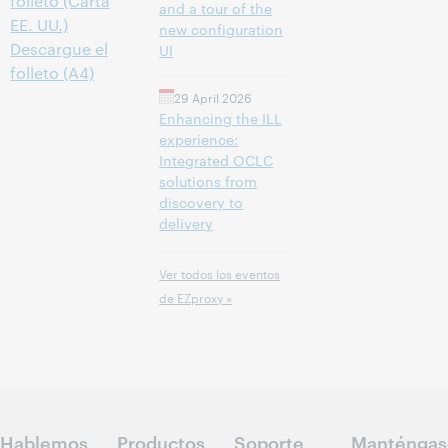
folleto (Carta
and a tour of the
EE. UU.)
new configuration
Descargue el
UI
folleto (A4)
29 April 2026
Enhancing the ILL
experience:
Integrated OCLC
solutions from
discovery to
delivery
Ver todos los eventos
de EZproxy »
Hablemos
Productos
Soporte
Manténgas