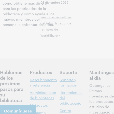
08 diciembre 2025
cómo obtiene más dinero
para las prioridades de la
biblioteca y cómo ayuda a los
Vea todas las noticias
nuevos miembros del
del Administrador de
personal a enfrentar desafíos.
registros de
WorldShare »
Hablemos
Productos
Soporte
Manténgas
de los
al día
Descubrimiento
Soporte y
próximos
y referencia
formación
Obtenga las
pasos para
últimas
Administración
Herramientas
su
novedades de
de bibliotecas
del
biblioteca
los productos,
bibliotecario
Metadatos
estudios de
Comuníquese
Centro
investigación,
Préstamo