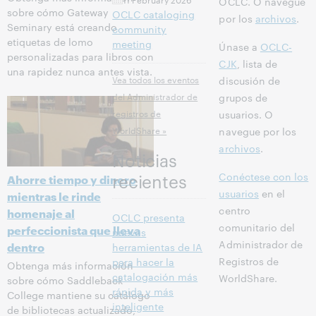
OCLC. O navegue
sobre cómo Gateway
OCLC cataloging
por los
archivos
.
Seminary está creando
community
etiquetas de lomo
meeting
Únase a
OCLC-
personalizadas para libros con
CJK
, lista de
una rapidez nunca antes vista.
Vea todos los eventos
discusión de
del Administrador de
grupos de
registros de
usuarios. O
WorldShare »
navegue por los
archivos
.
Noticias
Conéctese con los
recientes
Ahorre tiempo y dinero
usuarios
en el
mientras le rinde
centro
homenaje al
OCLC presenta
comunitario del
perfeccionista que lleva
nuevas
Administrador de
dentro
herramientas de IA
Registros de
para hacer la
Obtenga más información
catalogación más
WorldShare.
sobre cómo Saddleback
rápida y más
College mantiene su catálogo
inteligente
de bibliotecas actualizado,