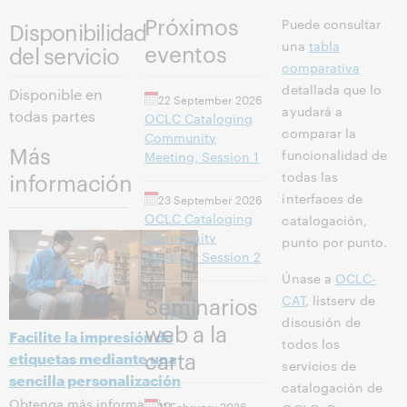
Próximos
Puede consultar
Disponibilidad
una
tabla
eventos
del servicio
comparativa
detallada que lo
Disponible en
22 September 2026
ayudará a
todas partes
OCLC Cataloging
comparar la
Community
Más
funcionalidad de
Meeting, Session 1
todas las
información
interfaces de
23 September 2026
OCLC Cataloging
catalogación,
Community
punto por punto.
Meeting, Session 2
Únase a
OCLC-
CAT
, listserv de
Seminarios
discusión de
web a la
Facilite la impresión de
todos los
carta
etiquetas mediante una
servicios de
sencilla personalización
catalogación de
Obtenga más información
11 February 2026