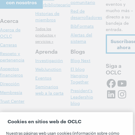
con nosotros
comunitario
eventos y
interbibliotecario
mucho más –
Red de
Historias de
directo a su
desarrolladores
Acerca
miembros
bandeja de
BibFormats
Todos los
entrada.
Acerca de
Alertas del
productos y
OCLC
Suscríbas
sistema
servicios »
Carreras
ahora
Aprenda
Blogs
Respeto y
pertenencia
Investigación
Blog Next
Siga a
Aspectos
WebJunction
El blog
OCLC
financieros
Hanging
Eventos
Together
Dirección
Seminarios
President's
Membresía
web a la carta
Leadership
Trust Center
blog
Cookies en sitios web de OCLC
Nuestras páginas web usan cookies (información sobre cómo