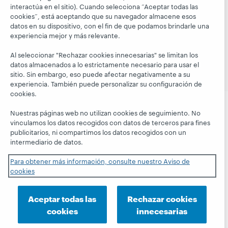
interactúa en el sitio). Cuando selecciona “Aceptar todas las
© 2026 OCLC
Marcas comerciales y/o marcas de
cookies”, está aceptando que su navegador almacene esos
servicios nacionales e internacionales de OCLC, Inc. y de
datos en su dispositivo, con el fin de que podamos brindarle una
sus miembros.
experiencia mejor y más relevante.
Declaración de privacidad
Aviso de cookies
Personalizar las configuraciones de cookies
Al seleccionar "Rechazar cookies innecesarias" se limitan los
datos almacenados a lo estrictamente necesario para usar el
Declaración de accesibilidad
Certificado ISO 27001
sitio. Sin embargo, eso puede afectar negativamente a su
experiencia. También puede personalizar su configuración de
cookies.
Nuestras páginas web no utilizan cookies de seguimiento. No
vinculamos los datos recogidos con datos de terceros para fines
publicitarios, ni compartimos los datos recogidos con un
intermediario de datos.
Para obtener más información, consulte nuestro Aviso de
cookies
Aceptar todas las
Rechazar cookies
cookies
innecesarias