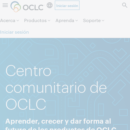
Iniciar sesión
Saltar al contenido.
Acerca
Productos
Aprenda
Soporte
Iniciar sesión
Centro
comunitario de
OCLC
Aprender, crecer y dar forma al
futuro de los productos de OCLC