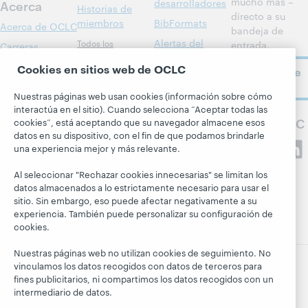
mucho más –
desarrolladores
Acerca
Historias de
directo a su
miembros
BibFormats
Acerca de OCLC
bandeja de
Alertas del
Todos los
entrada.
Carreras
sistema
productos y
Respeto y
Cookies en sitios web de OCLC
Suscríbase
servicios »
Blogs
pertenencia
ahora
Aprenda
Nuestras páginas web usan cookies (información sobre cómo
Blog Next
Aspectos
interactúa en el sitio). Cuando selecciona “Aceptar todas las
Investigación
financieros
El blog Hanging
Siga a OCLC
cookies”, está aceptando que su navegador almacene esos
WebJunction
Together
Dirección
datos en su dispositivo, con el fin de que podamos brindarle
una experiencia mejor y más relevante.
Eventos
President's
Membresía
Leadership blog
Seminarios web
Al seleccionar "Rechazar cookies innecesarias" se limitan los
Trust Center
a la carta
datos almacenados a lo estrictamente necesario para usar el
sitio. Sin embargo, eso puede afectar negativamente a su
experiencia. También puede personalizar su configuración de
cookies.
Nuestras páginas web no utilizan cookies de seguimiento. No
vinculamos los datos recogidos con datos de terceros para
fines publicitarios, ni compartimos los datos recogidos con un
intermediario de datos.
© 2026 OCLC
Marcas comerciales y/o marcas de