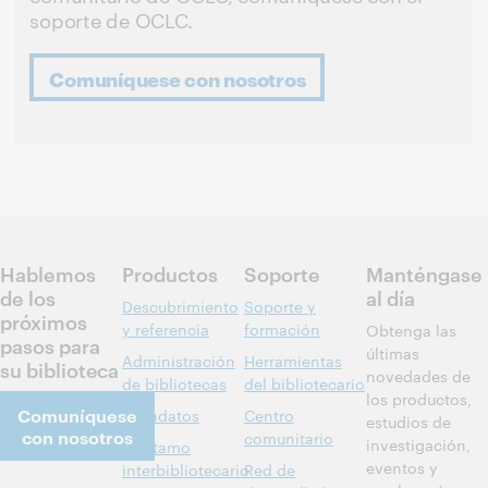
soporte de OCLC.
Comuníquese con nosotros
Hablemos
Productos
Soporte
Manténgase
de los
al día
Descubrimiento
Soporte y
próximos
y referencia
formación
Obtenga las
pasos para
últimas
Administración
Herramientas
su biblioteca
novedades de
de bibliotecas
del bibliotecario
los productos,
Comuníquese
Metadatos
Centro
estudios de
con nosotros
comunitario
investigación,
Préstamo
eventos y
interbibliotecario
Red de