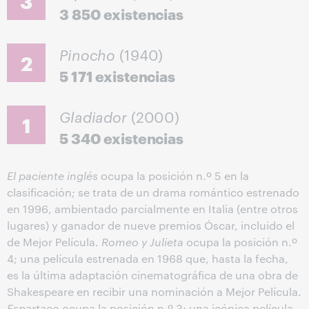
3
3 850 existencias
Pinocho
(1940)
2
5 171 existencias
Gladiador
(2000)
1
5 340 existencias
El paciente inglés
ocupa la posición n.º 5 en la
clasificación; se trata de un drama romántico estrenado
en 1996, ambientado parcialmente en Italia (entre otros
lugares) y ganador de nueve premios Óscar, incluido el
de Mejor Película.
Romeo y Julieta
ocupa la posición n.º
4; una película estrenada en 1968 que, hasta la fecha,
es la última adaptación cinematográfica de una obra de
Shakespeare en recibir una nominación a Mejor Película.
Espartaco
ocupa la posición n.º 3; una icónica película