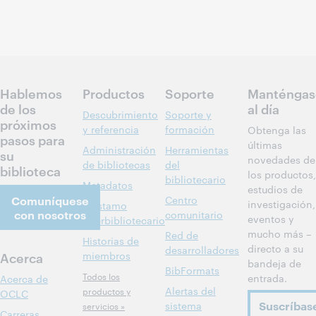
Hablemos
Productos
Soporte
Manténgas
de los
al día
Descubrimiento
Soporte y
próximos
y referencia
formación
Obtenga las
pasos para
últimas
Administración
Herramientas
su
novedades de
de bibliotecas
del
biblioteca
los productos,
bibliotecario
Metadatos
estudios de
Comuníquese
Centro
investigación,
Préstamo
con nosotros
comunitario
eventos y
interbibliotecario
mucho más –
Red de
Historias de
directo a su
desarrolladores
Acerca
miembros
bandeja de
BibFormats
Todos los
entrada.
Acerca de
Alertas del
productos y
OCLC
Suscríbas
sistema
servicios »
Carreras