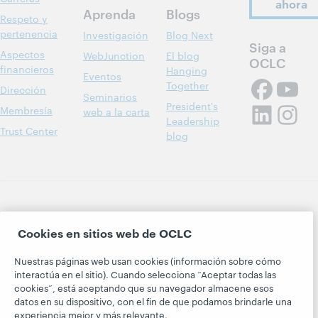
ahora
Aprenda
Blogs
Respeto y
pertenencia
Investigación
Blog Next
Siga a
Aspectos
WebJunction
El blog
OCLC
financieros
Hanging
Eventos
Together
Dirección
Seminarios
President's
Membresía
web a la carta
Leadership
Trust Center
blog
© 2026 OCLC
Marcas comerciales y/o marcas de
Cookies en sitios web de OCLC
servicios nacionales e internacionales de OCLC, Inc. y de
sus miembros.
Nuestras páginas web usan cookies (información sobre cómo
Declaración de privacidad
Aviso de cookies
interactúa en el sitio). Cuando selecciona “Aceptar todas las
Personalizar las configuraciones de cookies
cookies”, está aceptando que su navegador almacene esos
datos en su dispositivo, con el fin de que podamos brindarle una
Declaración de accesibilidad
Certificado ISO 27001
experiencia mejor y más relevante.