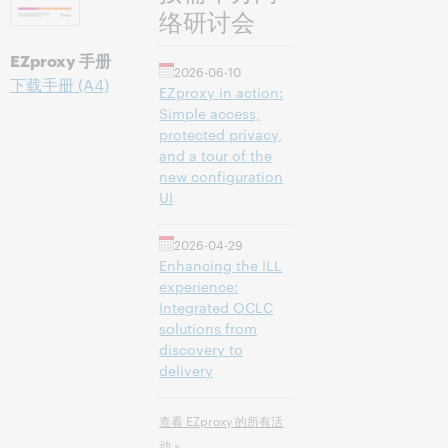
络研讨会
EZproxy 手册
2026-06-10
下载手册 (A4)
EZproxy in action:
Simple access,
protected privacy,
and a tour of the
new configuration
UI
2026-04-29
Enhancing the ILL
experience:
Integrated OCLC
solutions from
discovery to
delivery
查看 EZproxy 的所有活
动 »