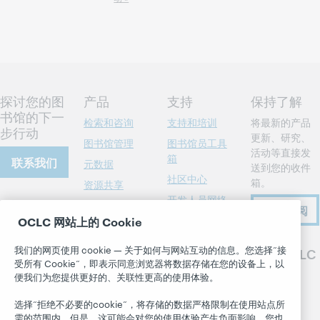
探讨您的图
产品
支持
保持了解
书馆的下一
检索和咨询
支持和培训
将最新的产品
步行动
更新、研究、
图书馆管理
图书馆员工具
活动等直接发
箱
联系我们
元数据
送到您的收件
社区中心
箱。
资源共享
开发人员网络
关于
会员的事迹
现在订阅
书目格式
OCLC 网站上的 Cookie
所有产品和服务
关于 OCLC
系统状态面板
职业
了解
我们的网页使用 cookie — 关于如何与网站互动的信息。您选择“接
关注 OCLC
博客
受所有 Cookie”，即表示同意浏览器将数据存储在您的设备上，以
尊重与归属感
研究
便我们为您提供更好的、关联性更高的使用体验。
Next 博客
财务状况
WebJunction
选择“拒绝不必要的cookie”，将存储的数据严格限制在使用站点所
Hanging
领导团队
活动
需的范围内。但是，这可能会对您的使用体验产生负面影响。您也