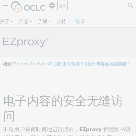
登录
跳过页面内容。
关于
产品
了解
支持
登录
EZproxy Analytics
IT 团队
服务选项
申请报价
概述
需要支持或培训？
电子内容的安全无缝访
问
不论用户在何时何地进行搜索，
EZproxy
都使图书馆