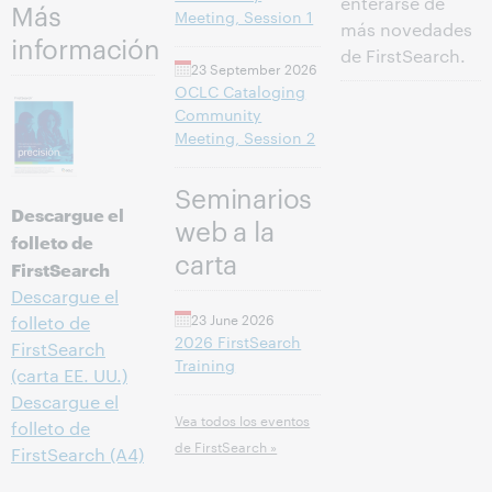
enterarse de
Más
Meeting, Session 1
más novedades
información
de FirstSearch.
23 September 2026
OCLC Cataloging
Community
Meeting, Session 2
Seminarios
Descargue el
web a la
folleto de
carta
FirstSearch
Descargue el
23 June 2026
folleto de
2026 FirstSearch
FirstSearch
Training
(carta EE. UU.)
Descargue el
Vea todos los eventos
folleto de
de FirstSearch »
FirstSearch (A4)