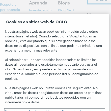
Aprenda
Blogs
Respeto y
pertenencia
Investigación
Blog Next
Siga a
Aspectos
WebJunction
El blog
OCLC
Cookies en sitios web de OCLC
financieros
Hanging
Eventos
Together
Dirección
Nuestras páginas web usan cookies (información sobre cómo
Seminarios
President's
interactúa en el sitio). Cuando selecciona “Aceptar todas las
Membresía
web a la carta
Leadership
cookies”, está aceptando que su navegador almacene esos
Trust Center
blog
datos en su dispositivo, con el fin de que podamos brindarle una
experiencia mejor y más relevante.
Al seleccionar "Rechazar cookies innecesarias" se limitan los
datos almacenados a lo estrictamente necesario para usar el
sitio. Sin embargo, eso puede afectar negativamente a su
experiencia. También puede personalizar su configuración de
© 2026 OCLC
Marcas comerciales y/o marcas de
cookies.
servicios nacionales e internacionales de OCLC, Inc. y de
sus miembros.
Nuestras páginas web no utilizan cookies de seguimiento. No
Declaración de privacidad
Aviso de cookies
vinculamos los datos recogidos con datos de terceros para fines
publicitarios, ni compartimos los datos recogidos con un
Personalizar las configuraciones de cookies
intermediario de datos.
Declaración de accesibilidad
Certificado ISO 27001