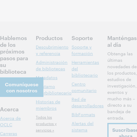
Hablemos
Productos
Soporte
Manténgas
de los
al día
Descubrimiento
Soporte y
próximos
y referencia
formación
Obtenga las
pasos para
últimas
Administración
Herramientas
su
novedades de
de bibliotecas
del
biblioteca
los productos,
bibliotecario
Metadatos
estudios de
Comuníquese
Centro
investigación,
Préstamo
con nosotros
comunitario
eventos y
interbibliotecario
mucho más –
Red de
Historias de
directo a su
desarrolladores
Acerca
miembros
bandeja de
BibFormats
Todos los
entrada.
Acerca de
Alertas del
productos y
OCLC
Suscríbas
sistema
servicios »
Carreras
ahora