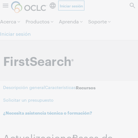
Iniciar sesión
Saltar al contenido.
Acerca
Productos
Aprenda
Soporte
Iniciar sesión
FirstSearch
®
Descripción general
Características
Recursos
Solicitar un presupuesto
¿Necesita asistencia técnica o formación?
Actualizaciones
Bases de