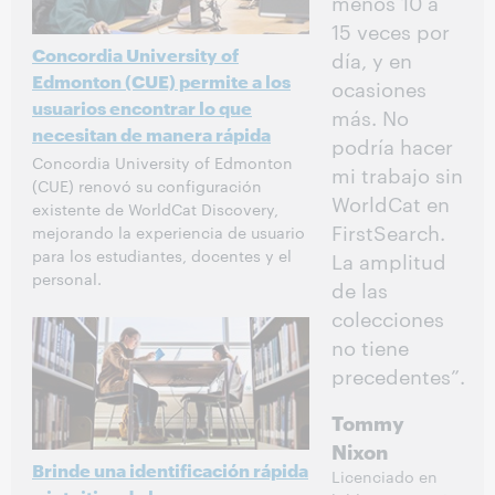
menos 10 a
15 veces por
Concordia University of
día, y en
Edmonton (CUE) permite a los
ocasiones
usuarios encontrar lo que
más. No
necesitan de manera rápida
podría hacer
Concordia University of Edmonton
mi trabajo sin
(CUE) renovó su configuración
WorldCat en
existente de WorldCat Discovery,
FirstSearch.
mejorando la experiencia de usuario
para los estudiantes, docentes y el
La amplitud
personal.
de las
colecciones
no tiene
precedentes”.
Tommy
Nixon
Brinde una identificación rápida
Licenciado en