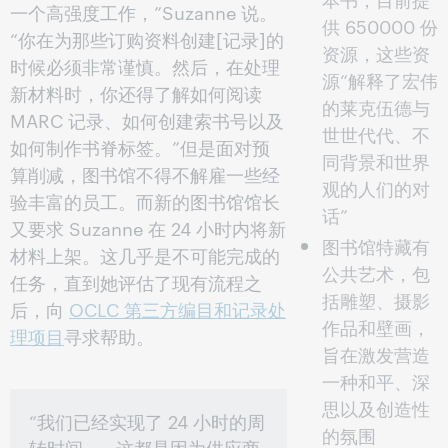
一个高强度工作，”Suzanne 说。
供 650000 份
“你在为那些订购资料创建[记录]的
资源，这些资
时候必须非常谨慎。然后，在处理
源“解释了宏伟
新材料时，你还得了解如何阅读
的莱克伍德与
MARC 记录、如何创建索书号以及
世世代代、不
如何制作书脊标签。”但是面对预
同背景和世界
算削减，图书馆不得不解雇一些经
观的人们的对
验丰富的员工。而新的图书馆馆长
话”
又要求 Suzanne 在 24 小时内将新
图书馆特藏有
材料上架。这几乎是不可能完成的
公共艺术，包
任务，直到她评估了现有流程之
括雕塑、摄影
后，向
OCLC 第三方编目和记录处
作品和壁画，
理项目
寻求帮助。
旨在激发营造
一种和平、深
思以及创造性
“我们已经实现了 24 小时的周
的氛围
转时间。...这都是因为供应商