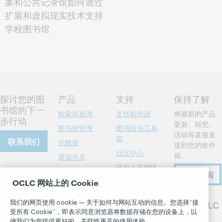
案和公共记录馆如何通过
扩展和虚拟现实技术支持
学校图书馆
探讨您的图
产品
支持
保持了解
书馆的下一
检索和咨询
支持和培训
将最新的产品
步行动
更新、研究、
图书馆管理
图书馆员工具
活动等直接发
箱
联系我们
元数据
送到您的收件
社区中心
箱。
资源共享
开发人员网络
关于
会员的事迹
现在订阅
书目格式
OCLC 网站上的 Cookie
所有产品和服务
关于 OCLC
系统状态面板
职业
了解
我们的网页使用 cookie — 关于如何与网站互动的信息。您选择“接
关注 OCLC
博客
受所有 Cookie”，即表示同意浏览器将数据存储在您的设备上，以
尊重与归属感
研究
便我们为您提供更好的、关联性更高的使用体验。