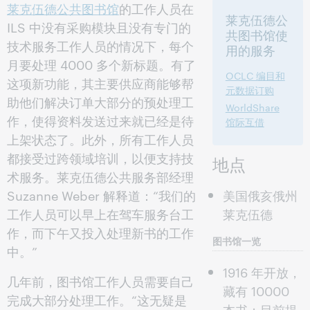
莱克伍德公共图书馆
的工作人员在
莱克伍德公
ILS 中没有采购模块且没有专门的
共图书馆使
技术服务工作人员的情况下，每个
用的服务
月要处理 4000 多个新标题。有了
OCLC 编目和
这项新功能，其主要供应商能够帮
元数据订购
助他们解决订单大部分的预处理工
WorldShare
作，使得资料发送过来就已经是待
馆际互借
上架状态了。此外，所有工作人员
都接受过跨领域培训，以便支持技
地点
术服务。莱克伍德公共服务部经理
Suzanne Weber 解释道：“我们的
美国俄亥俄州
工作人员可以早上在驾车服务台工
莱克伍德
作，而下午又投入处理新书的工作
图书馆一览
中。”
1916 年开放，
几年前，图书馆工作人员需要自己
藏有 10000
完成大部分处理工作。“这无疑是
本书；目前提