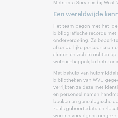
Metadata Services bij West Vi
Een wereldwijde ken
Het team begon met het ide
bibliografische records met 
onderverdeling. Ze beperkt
afzonderlijke persoonsnamen
sluiten en zich te richten o
wetenschappelijke betekeni
Met behulp van hulpmiddel
bibliotheken van WVU gegeve
verrijkten ze deze met ident
en personeel namen handmat
boeken en genealogische d
zoals geboortedata en -locat
werden vervolgens omgezet 