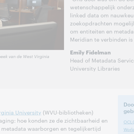
wetenschappelijk onder
linked data om nauwkeur
zoekopdrachten mogelij
om entiteiten en metada
Meridian te verbinden is
Emily Fidelman
heek van de West Virginia
Head of Metadata Service
University Libraries
Door
geb
ginia University
(WVU-bibliotheken)
aging: hoe konden ze de zichtbaarheid en
OCLC
 metadata waarborgen en tegelijkertijd
World