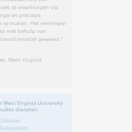
zoek te waarborgen via
ige en precieze
k te maken. Het vermogen
ta met behulp van
 transformatief geweest."
s, West Virginia
 West Virginia University
ruikte diensten
 Meridian
Cat-entiteiten