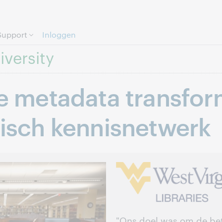
Direct door naar pagina.
Support
Inloggen
iversity
 metadata transfor
isch kennisnetwerk
"Ons doel was om de be