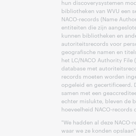
hun discoverysystemen mode
bibliotheken van WVU een s
NACO-records (Name Authori
entiteiten die zijn aangeslo
kunnen bibliotheken en ande
autoriteitsrecords voor per
geografische namen en tite
het LC/NACO Authority File 
database met autoriteitsrec
records moeten worden inge
opgeleid en gecertificeerd.
samen met een geaccreditee
echter mislukte, bleven de 
hoeveelheid NACO-records d
"We hadden al deze NACO-re
waar we ze konden opslaan",