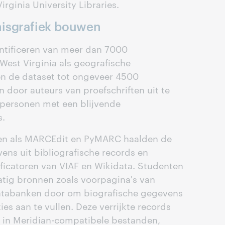
rginia University Libraries.
nisgrafiek bouwen
ntificeren van meer dan 7000
West Virginia als geografische
en de dataset tot ongeveer 4500
 door auteurs van proefschriften uit te
p personen met een blijvende
s.
en als MARCEdit en PyMARC haalden de
ns uit bibliografische records en
ificatoren van VIAF en Wikidata. Studenten
ig bronnen zoals voorpagina's van
atabanken door om biografische gegevens
ies aan te vullen. Deze verrijkte records
in Meridian-compatibele bestanden,