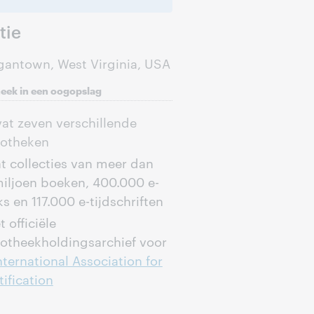
tie
antown, West Virginia, USA
heek in een oogopslag
t zeven verschillende
iotheken
t collecties van meer dan
miljoen boeken, 400.000 e-
s en 117.000 e-tijdschriften
t officiële
iotheekholdingsarchief voor
nternational Association for
tification