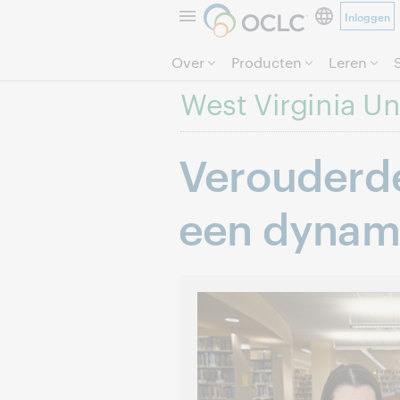
Inloggen
Over
Producten
Leren
West Virginia Un
Verouderde
een dynam