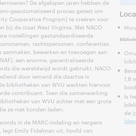
rniseren? De afgelopen jaren hebben de
emi-geautomatiseerd proces getest om
Loca
ty Cooperative Program) te creëren voor
ten bij de staat West Virginia. Met NACO
Morg
re instellingen gestandaardiseerde
Bibliot
soonsnamen, rechtspersonen, conferenties,
ls aanmaken, bewerken en toevoegen aan
Omva
(NAF), een enorme, gecentraliseerde
bibl
ords die wereldwijd wordt gebruikt. NACO-
Beva
diend door iemand die daartoe is
1,8 
 De bibliotheken van WVU werkten hiervoor
book
rde contribuant. Toen die samenwerking
Is he
bibliotheken van WVU achter met een grote
bibl
ie ze niet konden laden.
de
I
Iden
cords in de MARC-indeling en nergens
 legt Emily Fidelman uit, hoofd van