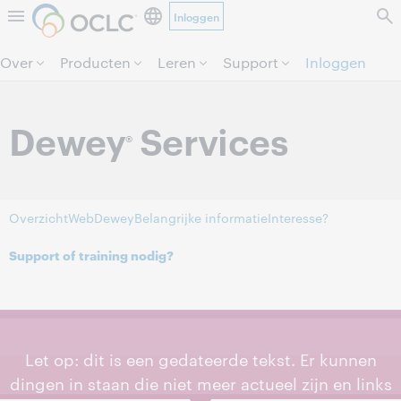
Inloggen
Direct door naar pagina.
Over
Producten
Leren
Support
Inloggen
Dewey
Services
®
Overzicht
WebDewey
Belangrijke informatie
Interesse?
Support of training nodig?
Let op: dit is een gedateerde tekst. Er kunnen
dingen in staan die niet meer actueel zijn en links