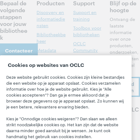
Bepaal de
Producten
Support
Blijf op de
volgende
hoogte
Discovery en
Support en
stappen
informatiedie
training
Ontvang de
voor jouw
nsten
laatste
Toolbox voor
bibliothee
informatie
Bibliotheekbe
bibliotheken
k
over onze
heer
OCLC
producten,
Contacteer
Metadata
Community
onderzoeken,
ons
Center
evenementen
Interbibliothe
Cookies op websites van OCLC
en nog veel
cair
Developer
meer.
leenverkeer
Network
Over
Deze website gebruikt cookies. Cookies zijn kleine bestandjes
Leden aan het
BibFormats
die een website op je apparaat opslaat. Cookies verzamelen
Ik meld
Over OCLC
woord
informatie over hoe je de website gebruikt. Kies je "Alle
me aan
Systeemstatu
Werken bij
cookies accepteren"? Dan ga je ermee akkoord dat je
sdashboard
Alle producten
OCLC
browser deze gegevens op je apparaat opslaat. Zo kunnen wij
en diensten »
Blogs
je een betere, relevantere ervaring bieden.
Volg OCLC
Respect en
Leren
Saamhorighei
Next-blog
Kies je "Onnodige cookies weigeren"? Dan slaan we alleen
d
Research
strikt noodzakelijke cookies op. Het kan zijn dat de website
Blog 'Hanging
daarna minder goed aansluit bij je wensen. Je kunt ook
Financieel
WebJunction
Together'
handmatig het gebruik van cookies instellen.