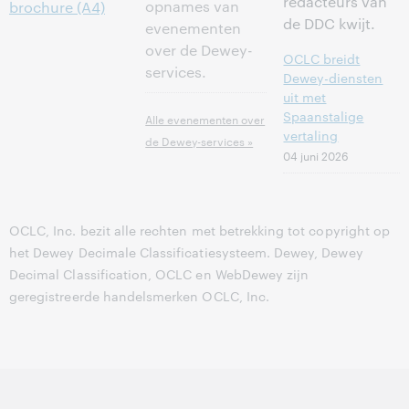
redacteurs van
opnames van
brochure (A4)
de DDC kwijt.
evenementen
over de Dewey-
OCLC breidt
services.
Dewey-diensten
uit met
Spaanstalige
Alle evenementen over
vertaling
de Dewey-services »
04 juni 2026
OCLC, Inc. bezit alle rechten met betrekking tot copyright op
het Dewey Decimale Classificatiesysteem. Dewey, Dewey
Decimal Classification, OCLC en WebDewey zijn
geregistreerde handelsmerken OCLC, Inc.