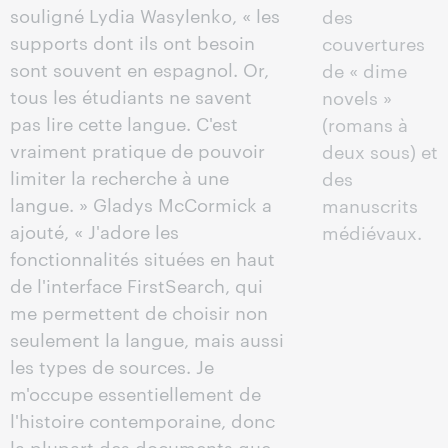
souligné Lydia Wasylenko, « les
des
supports dont ils ont besoin
couvertures
sont souvent en espagnol. Or,
de « dime
tous les étudiants ne savent
novels »
pas lire cette langue. C'est
(romans à
vraiment pratique de pouvoir
deux sous) et
limiter la recherche à une
des
langue. » Gladys McCormick a
manuscrits
ajouté, « J'adore les
médiévaux.
fonctionnalités situées en haut
de l'interface FirstSearch, qui
me permettent de choisir non
seulement la langue, mais aussi
les types de sources. Je
m'occupe essentiellement de
l'histoire contemporaine, donc
la plupart des documents que