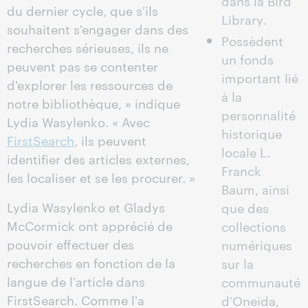
dans la Bird
du dernier cycle, que s'ils
Library.
souhaitent s'engager dans des
Possèdent
recherches sérieuses, ils ne
un fonds
peuvent pas se contenter
important lié
d'explorer les ressources de
à la
notre bibliothèque, » indique
personnalité
Lydia Wasylenko. « Avec
historique
FirstSearch
, ils peuvent
locale L.
identifier des articles externes,
Franck
les localiser et se les procurer. »
Baum, ainsi
Lydia Wasylenko et Gladys
que des
McCormick ont apprécié de
collections
pouvoir effectuer des
numériques
recherches en fonction de la
sur la
langue de l'article dans
communauté
FirstSearch. Comme l'a
d'Oneida,