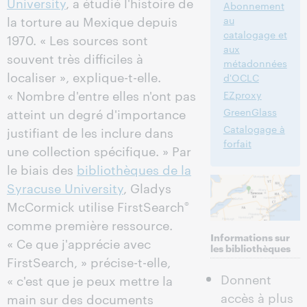
University
, a étudié l'histoire de
Abonnement
la torture au Mexique depuis
au
catalogage et
1970. « Les sources sont
aux
souvent très difficiles à
métadonnées
localiser », explique-t-elle.
d'OCLC
« Nombre d'entre elles n'ont pas
EZproxy
atteint un degré d'importance
GreenGlass
Catalogage à
justifiant de les inclure dans
forfait
une collection spécifique. » Par
le biais des
bibliothèques de la
Syracuse University
, Gladys
McCormick utilise FirstSearch
®
comme première ressource.
Informations sur
« Ce que j'apprécie avec
les bibliothèques
FirstSearch, » précise-t-elle,
Donnent
« c'est que je peux mettre la
accès à plus
main sur des documents