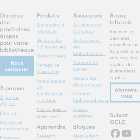
Discutez
Produits
Assistance
Soyez
des
informé
Recherche et
Assistance et
prochaines
référence
formation
Recevez les
étapes
dernières
Gestion des
Boîte à outils
pour votre
nouvelles sur
bibliothèques
des
bibliothèque
les produits et
bibliothécaires
Métadonnées
services, des
Nous
Community
études, des
Partage de
contacter
Center
événements,
ressources
et plus.
Réseau des
Témoignages
développeurs
À propos
de
Abonnez-
bibliothèques
Formats
vous
À propos
membres
bibliographiques
d'OCLC
Alertes
Tous les produits
Emplois
Suivez
systèmes
et services »
OCLC
Respect et
Apprendre
Blogues
appartenance
Research
Blogue Next
Finances