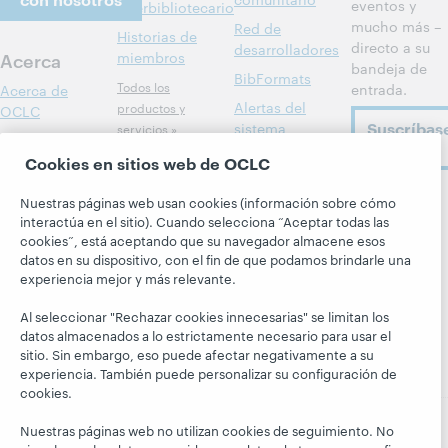
eventos y
interbibliotecario
mucho más –
Red de
Historias de
directo a su
desarrolladores
Acerca
miembros
bandeja de
BibFormats
Todos los
entrada.
Acerca de
Alertas del
productos y
OCLC
Suscríbas
sistema
servicios »
Carreras
ahora
Aprenda
Blogs
Cookies en sitios web de OCLC
Respeto y
pertenencia
Investigación
Blog Next
Nuestras páginas web usan cookies (información sobre cómo
Siga a
Aspectos
WebJunction
El blog
interactúa en el sitio). Cuando selecciona “Aceptar todas las
OCLC
financieros
cookies”, está aceptando que su navegador almacene esos
Hanging
Eventos
datos en su dispositivo, con el fin de que podamos brindarle una
Together
Dirección
experiencia mejor y más relevante.
Seminarios
President's
Membresía
web a la carta
Leadership
Al seleccionar "Rechazar cookies innecesarias" se limitan los
Trust Center
blog
datos almacenados a lo estrictamente necesario para usar el
sitio. Sin embargo, eso puede afectar negativamente a su
experiencia. También puede personalizar su configuración de
cookies.
Nuestras páginas web no utilizan cookies de seguimiento. No