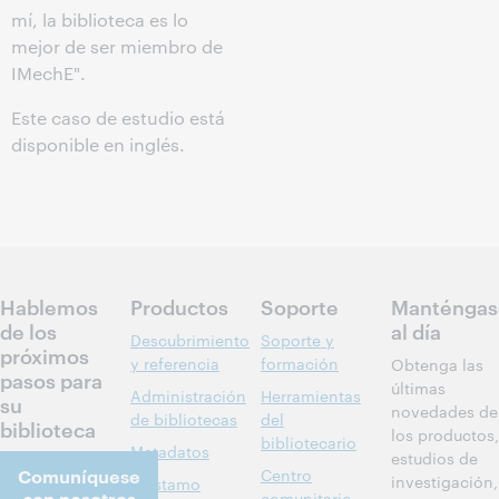
mí, la biblioteca es lo
mejor de ser miembro de
IMechE".
Este caso de estudio está
disponible en inglés.
Hablemos
Productos
Soporte
Manténgas
de los
al día
Descubrimiento
Soporte y
próximos
y referencia
formación
Obtenga las
pasos para
últimas
Administración
Herramientas
su
novedades de
de bibliotecas
del
biblioteca
los productos,
bibliotecario
Metadatos
estudios de
Comuníquese
Centro
investigación,
Préstamo
con nosotros
comunitario