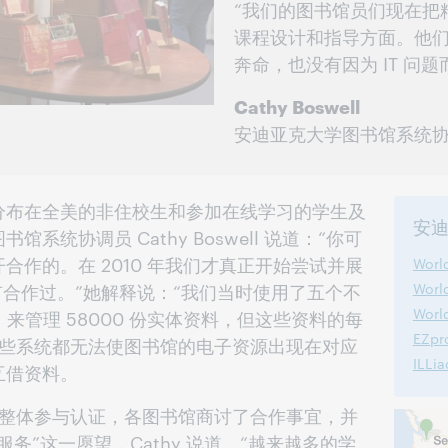
“我们的图书馆员们现在把
课程设计和指导方面。他
奔命，也没有因为 IT 问题
Cathy Boswell
安迪亚克大学图书馆系统
分布在全美的非住校生和参加在线学习的学生及
安
系统协调员 Cathy Boswell 说道：“你可
合作的。在 2010 年我们才真正开始尝试并展
Wor
合作过。”她解释说：“我们当时使用了五个不
Worl
Wor
）来管理 58000 份实体资料，但这些资料的每
EZpr
”这些系统都无法使图书馆的电子资源出现在对应
ILLia
互借资料。
一个整体参与认证，各图书馆商讨了合作事宜，并
务”这一愿望，Cathy 说道。“越来越多的学