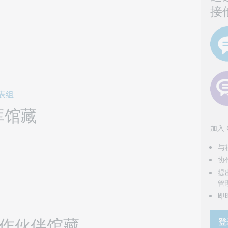
接
列表组
库馆藏
加入
与
协
提
管
即
目合作伙伴馆藏
登