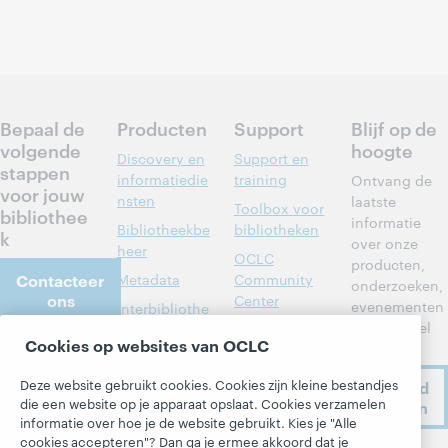
Bepaal de
Producten
Support
Blijf op de
volgende
hoogte
Discovery en
Support en
stappen
informatiedie
training
Ontvang de
voor jouw
nsten
laatste
Toolbox voor
bibliothee
informatie
Bibliotheekbe
bibliotheken
k
over onze
heer
OCLC
producten,
Contacteer
Metadata
Community
onderzoeken,
ons
Center
evenementen
Interbibliothe
en nog veel
cair
Developer
Cookies op websites van OCLC
meer.
leenverkeer
Network
Over
Leden aan het
BibFormats
Deze website gebruikt cookies. Cookies zijn kleine bestandjes
Ik meld
Over OCLC
woord
die een website op je apparaat opslaat. Cookies verzamelen
me aan
Systeemstatu
Werken bij
informatie over hoe je de website gebruikt. Kies je "Alle
sdashboard
Alle producten
OCLC
cookies accepteren"? Dan ga je ermee akkoord dat je