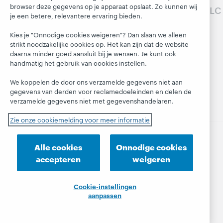
en diensten »
Blogs
browser deze gegevens op je apparaat opslaat. Zo kunnen wij
Volg OCLC
Respect en
je een betere, relevantere ervaring bieden.
Leren
Saamhorighei
Next-blog
d
Research
Kies je "Onnodige cookies weigeren"? Dan slaan we alleen
Blog 'Hanging
strikt noodzakelijke cookies op. Het kan zijn dat de website
Financieel
WebJunction
Together'
daarna minder goed aansluit bij je wensen. Je kunt ook
Ons bestuur
Evenementen
President's
handmatig het gebruik van cookies instellen.
Leadership
Lidmaatschap
On-demand
We koppelen de door ons verzamelde gegevens niet aan
blog
webinars
Trust Center
gegevens van derden voor reclamedoeleinden en delen de
verzamelde gegevens niet met gegevenshandelaren.
Zie onze cookiemelding voor meer informatie
Alle cookies
Onnodige cookies
© 2026 OCLC
(Inter)nationale product- en/of
dienstnamen die het eigendom zijn van OCLC, Inc. en
accepteren
weigeren
buitenlandse filialen
Privacyverklaring
Cookiemelding
Cookie-instellingen
Cookie-instellingen aanpassen
aanpassen
Toegankelijkheidsverklaring
ISO 27001-certificaat