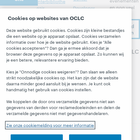
evenementen
Interbibliothe
en nog veel
cair
Developer
meer.
leenverkeer
Network
Over
Cookies op websites van OCLC
Leden aan het
BibFormats
Ik meld
Over OCLC
woord
Deze website gebruikt cookies. Cookies zijn kleine bestandjes
me aan
Systeemstatu
die een website op je apparaat opslaat. Cookies verzamelen
Werken bij
sdashboard
Alle producten
informatie over hoe je de website gebruikt. Kies je "Alle
OCLC
en diensten »
cookies accepteren"? Dan ga je ermee akkoord dat je
Blogs
Volg OCLC
Respect en
browser deze gegevens op je apparaat opslaat. Zo kunnen wij
Leren
Saamhorighei
Next-blog
je een betere, relevantere ervaring bieden.
d
Research
Blog 'Hanging
Kies je "Onnodige cookies weigeren"? Dan slaan we alleen
Financieel
WebJunction
Together'
strikt noodzakelijke cookies op. Het kan zijn dat de website
Ons bestuur
daarna minder goed aansluit bij je wensen. Je kunt ook
Evenementen
President's
handmatig het gebruik van cookies instellen.
Leadership
Lidmaatschap
On-demand
blog
webinars
Trust Center
We koppelen de door ons verzamelde gegevens niet aan
gegevens van derden voor reclamedoeleinden en delen de
verzamelde gegevens niet met gegevenshandelaren.
Zie onze cookiemelding voor meer informatie