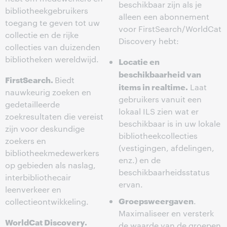
beschikbaar zijn als je
bibliotheekgebruikers
alleen een abonnement
toegang te geven tot uw
voor FirstSearch/WorldCat
collectie en de rijke
Discovery hebt:
collecties van duizenden
bibliotheken wereldwijd.
Locatie en
beschikbaarheid van
FirstSearch.
Biedt
items in realtime.
Laat
nauwkeurig zoeken en
gebruikers vanuit een
gedetailleerde
lokaal ILS zien wat er
zoekresultaten die vereist
beschikbaar is in uw lokale
zijn voor deskundige
bibliotheekcollecties
zoekers en
(vestigingen, afdelingen,
bibliotheekmedewerkers
enz.) en de
op gebieden als naslag,
beschikbaarheidsstatus
interbibliothecair
ervan.
leenverkeer en
Groepsweergaven
.
collectieontwikkeling.
Maximaliseer en versterk
WorldCat Discovery.
de waarde van de groepen