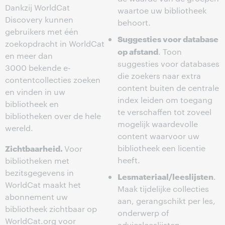
Dankzij WorldCat
waartoe uw bibliotheek
Discovery kunnen
behoort.
gebruikers met één
Suggesties voor database
zoekopdracht in WorldCat
op afstand
. Toon
en meer dan
suggesties voor databases
3000 bekende e-
die zoekers naar extra
contentcollecties zoeken
content buiten de centrale
en vinden in uw
index leiden om toegang
bibliotheek en
te verschaffen tot zoveel
bibliotheken over de hele
mogelijk waardevolle
wereld.
content waarvoor uw
Zichtbaarheid.
bibliotheek een licentie
Voor
heeft.
bibliotheken met
bezitsgegevens in
Lesmateriaal/leeslijsten
.
WorldCat maakt het
Maak tijdelijke collecties
abonnement uw
aan, gerangschikt per les,
bibliotheek zichtbaar op
onderwerp of
WorldCat.org voor
adviesleeslijsten.