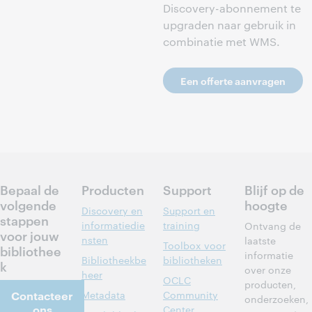
Discovery-abonnement te
upgraden naar gebruik in
combinatie met WMS.
Een offerte aanvragen
Bepaal de
Producten
Support
Blijf op de
volgende
hoogte
Discovery en
Support en
stappen
informatiedie
training
Ontvang de
voor jouw
nsten
laatste
Toolbox voor
bibliothee
informatie
Bibliotheekbe
bibliotheken
k
over onze
heer
OCLC
producten,
Contacteer
Metadata
Community
onderzoeken,
ons
Center