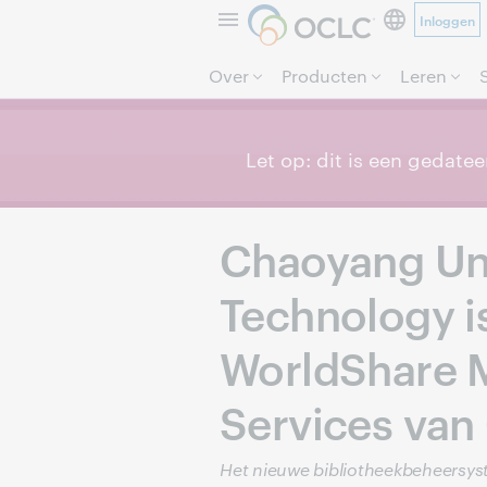
Inloggen
Over
Producten
Leren
Let op: dit is een gedatee
Chaoyang Uni
Technology is
WorldShare
Services va
Het nieuwe bibliotheekbeheersys