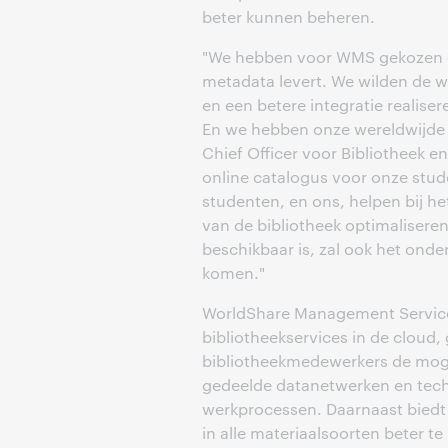
beter kunnen beheren.
"We hebben voor WMS gekozen o
metadata levert. We wilden de 
en een betere integratie realise
En we hebben onze wereldwijde 
Chief Officer voor Bibliotheek e
online catalogus voor onze stu
studenten, en ons, helpen bij he
van de bibliotheek optimalisere
beschikbaar is, zal ook het ond
komen."
WorldShare Management Service
bibliotheekservices in de cloud
bibliotheekmedewerkers de moge
gedeelde datanetwerken en techn
werkprocessen. Daarnaast bied
in alle materiaalsoorten beter t