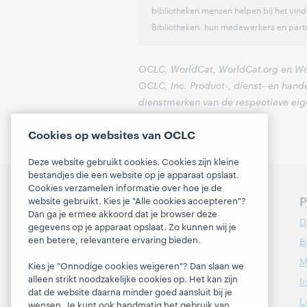
bibliotheken mensen helpen bij het vi
Bibliotheken, hun medewerkers en part
OCLC, WorldCat, WorldCat.org en Wo
OCLC, Inc. Product-, dienst- en han
dienstmerken van de respectieve eig
Cookies op websites van OCLC
Deze website gebruikt cookies. Cookies zijn kleine
bestandjes die een website op je apparaat opslaat.
Cookies verzamelen informatie over hoe je de
Bepaal de volgende
P
website gebruikt. Kies je "Alle cookies accepteren"?
stappen voor jouw
Dan ga je ermee akkoord dat je browser deze
D
gegevens op je apparaat opslaat. Zo kunnen wij je
bibliotheek
een betere, relevantere ervaring bieden.
B
Contacteer ons
M
Kies je "Onnodige cookies weigeren"? Dan slaan we
alleen strikt noodzakelijke cookies op. Het kan zijn
I
dat de website daarna minder goed aansluit bij je
Over
L
wensen. Je kunt ook handmatig het gebruik van