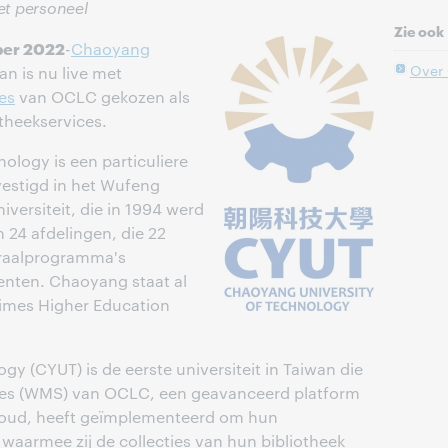
het personeel
Zie ook
ber 2022
-
Chaoyang
Over
an is nu live met
es
van OCLC gekozen als
theekservices.
ology is een particuliere
evestigd in het Wufeng
niversiteit, die in 1994 werd
 24 afdelingen, die 22
oraalprogramma's
nten. Chaoyang staat al
Times Higher Education
y (CYUT) is de eerste universiteit in Taiwan die
es (WMS) van OCLC, een geavanceerd platform
 cloud, heeft geïmplementeerd om hun
waarmee zij de collecties van hun bibliotheek