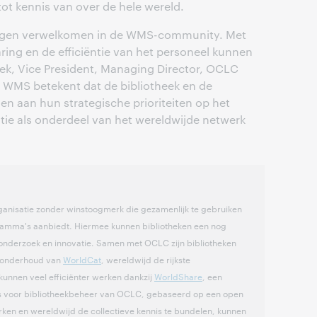
tot kennis van over de hele wereld.
 mogen verwelkomen in de WMS-community. Met
ng en de efficiëntie van het personeel kunnen
eek, Vice President, Managing Director, OCLC
 WMS betekent dat de bibliotheek en de
oen aan hun strategische prioriteiten op het
ie als onderdeel van het wereldwijde netwerk
ganisatie zonder winstoogmerk die gezamenlijk te gebruiken
ramma's aanbiedt. Hiermee kunnen bibliotheken een nog
onderzoek en innovatie. Samen met OCLC zijn bibliotheken
t onderhoud van
WorldCat
, wereldwijd de rijkste
 kunnen veel efficiënter werken dankzij
WorldShare
, een
es voor bibliotheekbeheer van OCLC, gebaseerd op een open
rken en wereldwijd de collectieve kennis te bundelen, kunnen