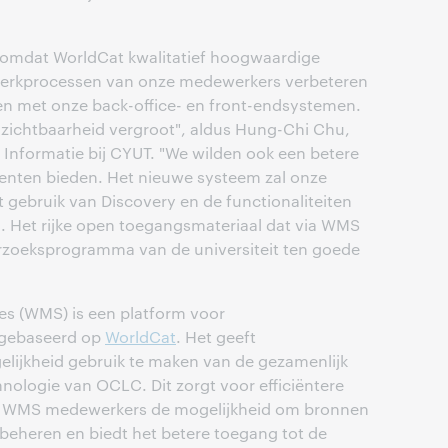
mdat WorldCat kwalitatief hoogwaardige
werkprocessen van onze medewerkers verbeteren
ren met onze back-office- en front-endsystemen.
zichtbaarheid vergroot", aldus Hung-Chi Chu,
n Informatie bij CYUT. "We wilden ook een betere
denten bieden. Het nieuwe systeem zal onze
t gebruik van Discovery en de functionaliteiten
n. Het rijke open toegangsmateriaal dat via WMS
erzoeksprogramma van de universiteit ten goede
s (WMS) is een platform voor
, gebaseerd op
WorldCat
. Het geeft
lijkheid gebruik te maken van de gezamenlijk
ologie van OCLC. Dit zorgt voor efficiëntere
t WMS medewerkers de mogelijkheid om bronnen
e beheren en biedt het betere toegang tot de