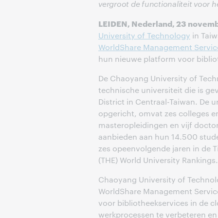
vergroot de functionaliteit voor 
LEIDEN, Nederland, 23 novem
University of Technology
in Taiw
WorldShare Management Servic
hun nieuwe platform voor biblio
De Chaoyang University of Techn
technische universiteit die is g
District in Centraal-Taiwan. De u
opgericht, omvat zes colleges en
masteropleidingen en vijf doct
aanbieden aan hun 14.500 stude
zes opeenvolgende jaren in de 
(THE) World University Rankings.
Chaoyang University of Technolog
WorldShare Management Servic
voor bibliotheekservices in de
werkprocessen te verbeteren en 