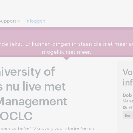
Direct door naar pagina.
Support
Inloggen
rde tekst. Er kunnen dingen in staan die niet meer a
mogelijk niet meer.
versity of
Vo
in
 nu live met
Bob
 Management
Mana
O:
+1
n OCLC
Een 
teem verbetert Discovery voor studenten en