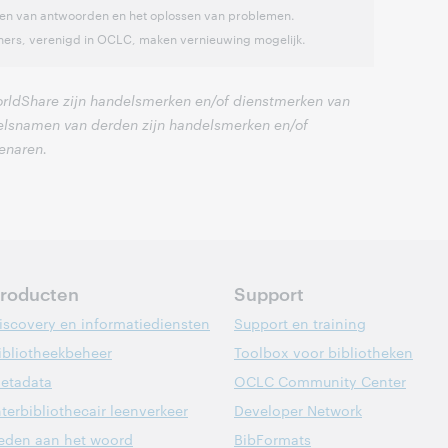
nden van antwoorden en het oplossen van problemen.
ners, verenigd in OCLC, maken vernieuwing mogelijk.
rldShare zijn handelsmerken en/of dienstmerken van
delsnamen van derden zijn handelsmerken en/of
enaren.
roducten
Support
iscovery en informatiediensten
Support en training
ibliotheekbeheer
Toolbox voor bibliotheken
etadata
OCLC Community Center
nterbibliothecair leenverkeer
Developer Network
eden aan het woord
BibFormats