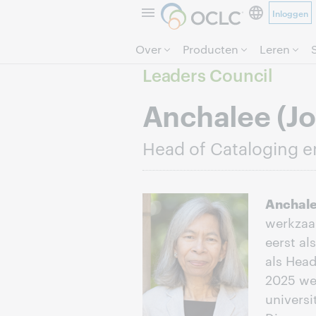
Inloggen
Over
Producten
Leren
Leaders Council
Anchalee (Jo
Head of Cataloging en
Anchale
werkzaam
eerst al
als Head
2025 wer
universi