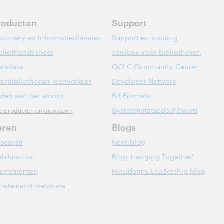
roducten
Support
scovery en informatiediensten
Support en training
bliotheekbeheer
Toolbox voor bibliotheken
tadata
OCLC Community Center
terbibliothecair leenverkeer
Developer Network
den aan het woord
BibFormats
Systeemstatusdashboard
le producten en diensten »
eren
Blogs
search
Next-blog
bJunction
Blog 'Hanging Together'
venementen
President's Leadership blog
n-demand webinars