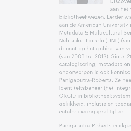
Discove
aan het
bibliotheekwezen. Eerder w
aan de American University i
Metadata & Multicultural Ser
Nebraska–Lincoln (UNL) (van
docent op het gebied van v
(van 2008 tot 2013). Sinds 
catalogisering, metadata en
onderwerpen is ook kenniso
Panigabutra-Roberts. Ze hee
identiteitsbeheer (het integ
ORCID in bibliotheeksysteme
gelijkheid, inclusie en toega
catalogiseringspraktijken.
Panigabutra-Roberts is alge