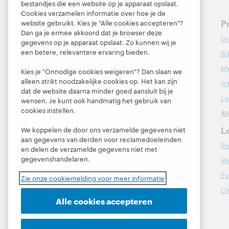
bestandjes die een website op je apparaat opslaat.
Cookies verzamelen informatie over hoe je de
Bepaal de volgende
P
website gebruikt. Kies je "Alle cookies accepteren"?
Dan ga je ermee akkoord dat je browser deze
stappen voor jouw
Di
gegevens op je apparaat opslaat. Zo kunnen wij je
bibliotheek
een betere, relevantere ervaring bieden.
Bi
Contacteer ons
Me
Kies je "Onnodige cookies weigeren"? Dan slaan we
alleen strikt noodzakelijke cookies op. Het kan zijn
In
dat de website daarna minder goed aansluit bij je
Over
Le
wensen. Je kunt ook handmatig het gebruik van
cookies instellen.
Al
Over OCLC
Werken bij OCLC
L
We koppelen de door ons verzamelde gegevens niet
aan gegevens van derden voor reclamedoeleinden
Respect en Saamhorigheid
Re
en delen de verzamelde gegevens niet met
Financieel
gegevenshandelaren.
We
Ons bestuur
E
Zie onze cookiemelding voor meer informatie
Lidmaatschap
O
Alle cookies accepteren
Trust Center