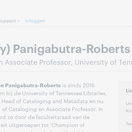
Direct door naar pagina.
Support
Inloggen
y) Panigabutra-Roberts
 Associate Professor, University of Ten
e Panigabutra-Roberts
is sinds 2016
Li
 bij de University of Tennessee Libraries,
s Head of Cataloging and Metadata en nu
Un
 of Cataloging en Associate Professor. In
Kn
d ze door de faculteitsraad van de
Te
teit uitgeroepen tot 'Champion of