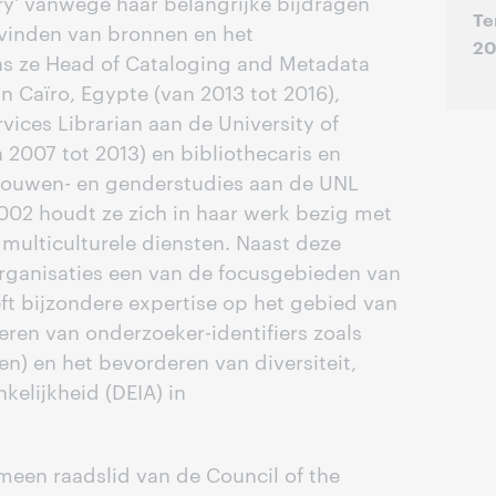
ry' vanwege haar belangrijke bijdragen
Te
 vinden van bronnen en het
2
as ze Head of Cataloging and Metadata
n Caïro, Egypte (van 2013 tot 2016),
vices Librarian aan de University of
 2007 tot 2013) en bibliothecaris en
rouwen- en genderstudies aan de UNL
2002 houdt ze zich in haar werk bezig met
 multiculturele diensten. Naast deze
rganisaties een van de focusgebieden van
ft bijzondere expertise op het gebied van
reren van onderzoeker-identifiers zoals
n) en het bevorderen van diversiteit,
nkelijkheid (DEIA) in
meen raadslid van de Council of the