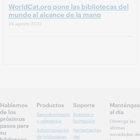
WorldCat.org pone las bibliotecas del
mundo al alcance de la mano
24 agosto 2022
Hablemos
Productos
Soporte
Manténgas
de los
al día
Descubrimiento
Soporte y
próximos
y referencia
formación
Obtenga las
pasos para
últimas
Administración
Herramientas
su
novedades de
de bibliotecas
del
biblioteca