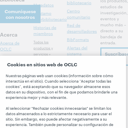
los productos,
bibliotecario
Metadatos
estudios de
Comuníquese
Centro
investigación,
Préstamo
con nosotros
comunitario
eventos y
interbibliotecario
mucho más –
Red de
Historias de
directo a su
desarrolladores
Acerca
miembros
bandeja de
BibFormats
Todos los
entrada.
Acerca de
Alertas del
productos y
OCLC
Suscríbas
sistema
servicios »
Carreras
ahora
Aprenda
Blogs
Cookies en sitios web de OCLC
Respeto y
pertenencia
Investigación
Blog Next
Nuestras páginas web usan cookies (información sobre cómo
Siga a
Aspectos
WebJunction
El blog
interactúa en el sitio). Cuando selecciona “Aceptar todas las
OCLC
financieros
Hanging
cookies”, está aceptando que su navegador almacene esos
Eventos
datos en su dispositivo, con el fin de que podamos brindarle una
Together
Dirección
Seminarios
experiencia mejor y más relevante.
President's
Membresía
web a la carta
Leadership
Al seleccionar "Rechazar cookies innecesarias" se limitan los
Trust Center
blog
datos almacenados a lo estrictamente necesario para usar el
sitio. Sin embargo, eso puede afectar negativamente a su
experiencia. También puede personalizar su configuración de