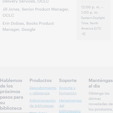
Delivery Services, OCLC
12:00 p. m. –
Jill Jones, Senior Product Manager,
1:00 p. m.
OCLC
Eastern Daylight
Erin Dobias, Books Product
Time, North
America [UTC
Manager, Google
-4]
Hablemos
Productos
Soporte
Manténgas
de los
al día
Descubrimiento
Soporte y
próximos
y referencia
formación
Obtenga las
pasos para
últimas
Administración
Herramientas
su
novedades de
de bibliotecas
del
biblioteca
los productos,
bibliotecario
Metadatos