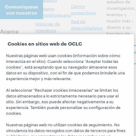
estudios de
Comuníquese
Centro
investigación,
Préstamo
con nosotros
comunitario
eventos y
interbibliotecario
mucho más –
Red de
Historias de
directo a su
desarrolladores
Acerca
miembros
bandeja de
BibFormats
Todos los
entrada.
Acerca de
Cookies en sitios web de OCLC
Alertas del
productos y
OCLC
Suscríbas
sistema
servicios »
Carreras
Nuestras páginas web usan cookies (información sobre cómo
ahora
Aprenda
Blogs
interactúa en el sitio). Cuando selecciona “Aceptar todas las
Respeto y
cookies”, está aceptando que su navegador almacene esos
pertenencia
Investigación
Blog Next
datos en su dispositivo, con el fin de que podamos brindarle una
Siga a
experiencia mejor y más relevante.
Aspectos
WebJunction
El blog
OCLC
financieros
Hanging
Eventos
Al seleccionar "Rechazar cookies innecesarias" se limitan los
Together
Dirección
datos almacenados a lo estrictamente necesario para usar el
Seminarios
President's
sitio. Sin embargo, eso puede afectar negativamente a su
Membresía
web a la carta
experiencia. También puede personalizar su configuración de
Leadership
Trust Center
cookies.
blog
Nuestras páginas web no utilizan cookies de seguimiento. No
vinculamos los datos recogidos con datos de terceros para fines
publicitarios, ni compartimos los datos recogidos con un