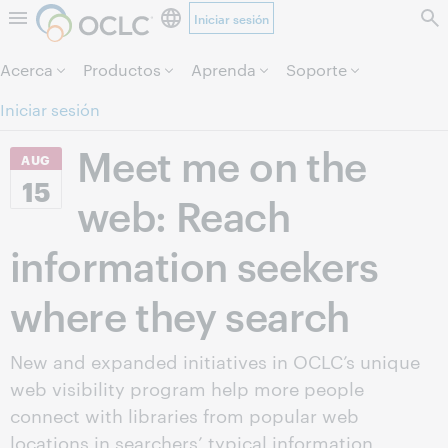
Iniciar sesión
Saltar al contenido.
Acerca
Productos
Aprenda
Soporte
Iniciar sesión
Meet me on the
AUG
15
web: Reach
information seekers
where they search
New and expanded initiatives in OCLC’s unique
web visibility program help more people
connect with libraries from popular web
locations in searchers’ typical information