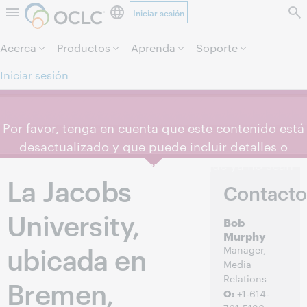
Iniciar sesión
Saltar al contenido.
Acerca
Productos
Aprenda
Soporte
Iniciar sesión
Por favor, tenga en cuenta que este contenido está
desactualizado y que puede incluir detalles o
enlaces que estén anticuados o que ya no sean
La Jacobs
exactos.
Contacto
University,
Bob
Murphy
ubicada en
Manager,
Media
Relations
Bremen,
O:
+1-614-