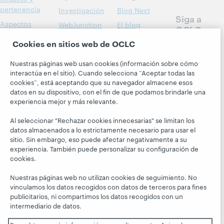
pertenencia
Investigación
Blog Next
Siga a
Aspectos
WebJunction
El blog
OCLC
financieros
Hanging
Eventos
Cookies en sitios web de OCLC
Together
Dirección
Seminarios
President's
Membresía
Nuestras páginas web usan cookies (información sobre cómo
web a la carta
Leadership
interactúa en el sitio). Cuando selecciona “Aceptar todas las
Trust Center
blog
cookies”, está aceptando que su navegador almacene esos
datos en su dispositivo, con el fin de que podamos brindarle una
experiencia mejor y más relevante.
Al seleccionar "Rechazar cookies innecesarias" se limitan los
datos almacenados a lo estrictamente necesario para usar el
sitio. Sin embargo, eso puede afectar negativamente a su
© 2026 OCLC
Marcas comerciales y/o marcas de
experiencia. También puede personalizar su configuración de
servicios nacionales e internacionales de OCLC, Inc. y de
cookies.
sus miembros.
Declaración de privacidad
Aviso de cookies
Nuestras páginas web no utilizan cookies de seguimiento. No
vinculamos los datos recogidos con datos de terceros para fines
Personalizar las configuraciones de cookies
publicitarios, ni compartimos los datos recogidos con un
Declaración de accesibilidad
Certificado ISO 27001
intermediario de datos.