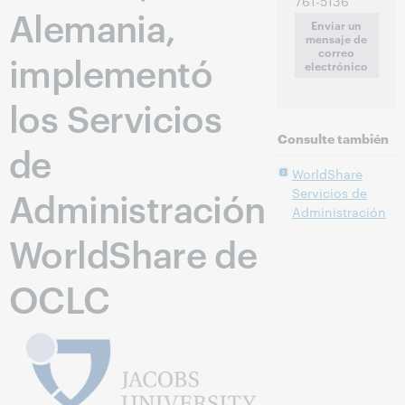
761-5136
Alemania,
Enviar un
mensaje de
correo
implementó
electrónico
los Servicios
Consulte también
de
WorldShare
Administración
Servicios de
Administración
WorldShare de
OCLC