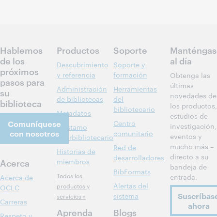
Hablemos
Productos
Soporte
Manténgas
de los
al día
Descubrimiento
Soporte y
próximos
y referencia
formación
Obtenga las
pasos para
últimas
Administración
Herramientas
su
novedades de
de bibliotecas
del
biblioteca
los productos,
bibliotecario
Metadatos
estudios de
Comuníquese
Centro
investigación,
Préstamo
con nosotros
comunitario
eventos y
interbibliotecario
mucho más –
Red de
Historias de
directo a su
desarrolladores
Acerca
miembros
bandeja de
BibFormats
Todos los
entrada.
Acerca de
Alertas del
productos y
OCLC
Suscríbas
sistema
servicios »
Carreras
ahora
Aprenda
Blogs
Respeto y