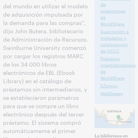
de
del mundo en utilizar el modelo
colecciones
de adquisición impulsada por
de
la demanda para las compras",
WorldShare
dijo John Butera, bibliotecario
Suscripción a
metadatos y
de Administración de Recursos.
catalogación
Swinburne University comenzó
de OCLC
por cargar los registros MARC
Préstamo
de los 34 000 libros
interbibliotecario
electrónicos de EBL (Ebook
de
WorldShare
Library) en el catálogo de
EZproxy
préstamos sin intermediarios, y
WebDewey
se establecieron parámetros
para que se compre un libro
electrónico después del tercer
préstamo. El sistema compró
automáticamente el primer
La biblioteca en