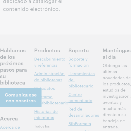
dedicado a catalogar el
contenido electrónico.
Hablemos
Productos
Soporte
Manténgas
de los
al día
Descubrimiento
Soporte y
próximos
y referencia
formación
Obtenga las
pasos para
últimas
Administración
Herramientas
su
novedades de
de bibliotecas
del
biblioteca
los productos,
bibliotecario
Metadatos
estudios de
Comuníquese
Centro
investigación,
Préstamo
con nosotros
comunitario
eventos y
interbibliotecario
mucho más –
Red de
Historias de
directo a su
desarrolladores
Acerca
miembros
bandeja de
BibFormats
Todos los
entrada.
Acerca de