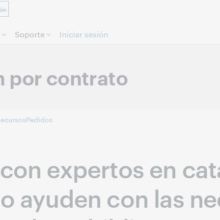
ión
Saltar al contenido.
Soporte
Iniciar sesión
 por contrato
ecursos
Pedidos
con expertos en ca
lo ayuden con las n