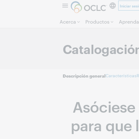
Iniciar ses
Acerca
Productos
Aprenda
Catalogación
Características
R
Descripción general
Asóciese 
para que 