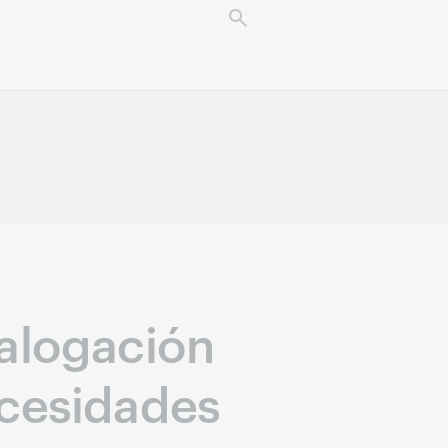
talogación
ecesidades