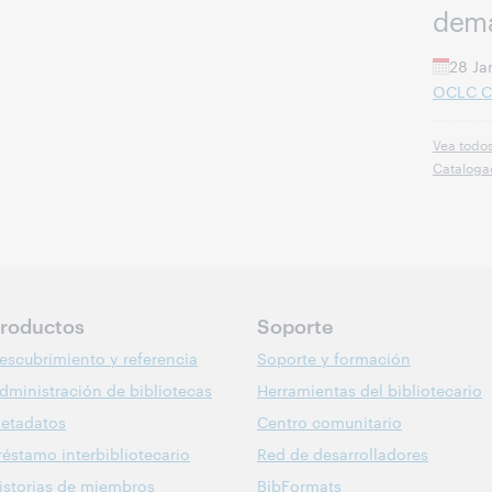
dem
28 Ja
OCLC C
Vea todos
Catalogac
roductos
Soporte
escubrimiento y referencia
Soporte y formación
dministración de bibliotecas
Herramientas del bibliotecario
etadatos
Centro comunitario
réstamo interbibliotecario
Red de desarrolladores
istorias de miembros
BibFormats