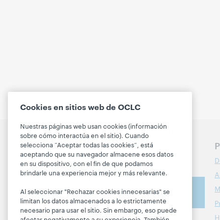
Cookies en sitios web de OCLC
Nuestras páginas web usan cookies (información
sobre cómo interactúa en el sitio). Cuando
Hablemos de los
P
selecciona “Aceptar todas las cookies”, está
aceptando que su navegador almacene esos datos
próximos pasos para su
D
en su dispositivo, con el fin de que podamos
biblioteca
brindarle una experiencia mejor y más relevante.
A
Comuníquese con
M
Al seleccionar "Rechazar cookies innecesarias" se
nosotros
limitan los datos almacenados a lo estrictamente
P
necesario para usar el sitio. Sin embargo, eso puede
H
afectar negativamente a su experiencia. También