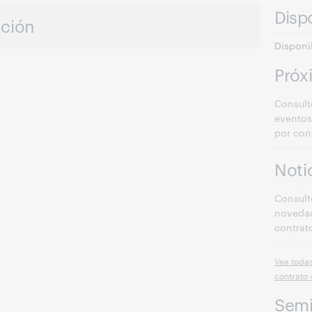
Dispo
ación
Disponi
Próx
Consult
eventos
por con
Noti
Consult
novedad
contrat
Vea todas
contrato 
Semi