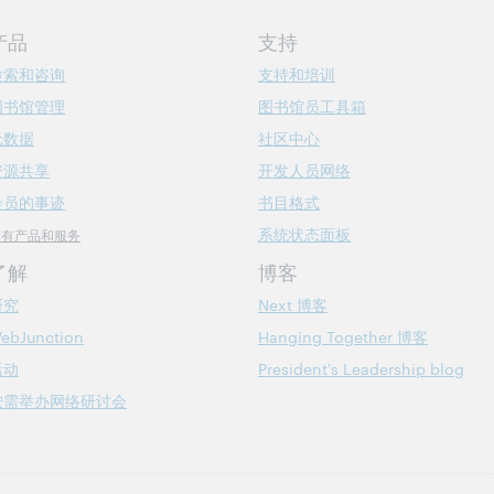
产品
支持
检索和咨询
支持和培训
图书馆管理
图书馆员工具箱
元数据
社区中心
资源共享
开发人员网络
会员的事迹
书目格式
系统状态面板
所有产品和服务
了解
博客
研究
Next 博客
ebJunction
Hanging Together 博客
活动
President's Leadership blog
按需举办网络研讨会