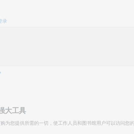
跳过页面内容。
登录
？
强大工具
at 检索服务订购为您提供所需的一切，使工作人员和图书馆用户可以访