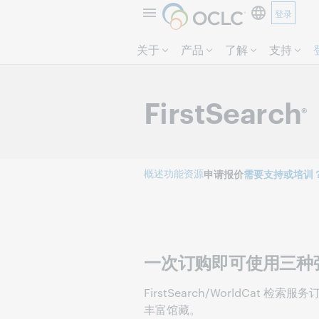
登录
关于
产品
了解
支持
FirstSearch
®
概述
功能
资源
申请报价
需要支持或培训
一次订购即可使用三种
FirstSearch/WorldC
丰富馆藏。