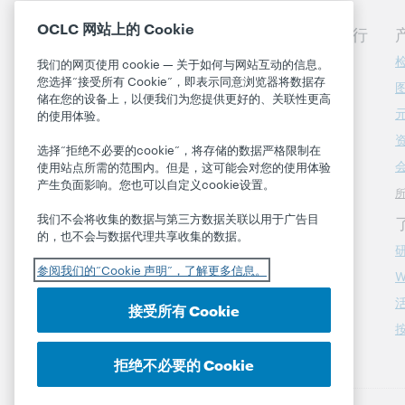
OCLC 网站上的 Cookie
探讨您的图书馆的下一步行
动
我们的网页使用 cookie — 关于如何与网站互动的信息。
您选择“接受所有 Cookie”，即表示同意浏览器将数据存
联系我们
储在您的设备上，以便我们为您提供更好的、关联性更高
的使用体验。
关于
选择“拒绝不必要的cookie”，将存储的数据严格限制在
使用站点所需的范围内。但是，这可能会对您的使用体验
关于 OCLC
产生负面影响。您也可以自定义cookie设置。
职业
我们不会将收集的数据与第三方数据关联以用于广告目
尊重与归属感
的，也不会与数据代理共享收集的数据。
财务状况
参阅我们的“Cookie 声明”，了解更多信息。
W
领导团队
成员
接受所有 Cookie
信任中心
拒绝不必要的 Cookie