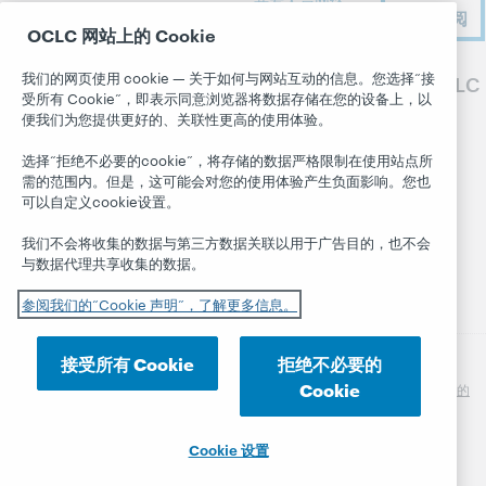
开发人员网络
关于
会员的事迹
现在订阅
书目格式
OCLC 网站上的 Cookie
所有产品和服务
关于 OCLC
系统状态面板
职业
了解
我们的网页使用 cookie — 关于如何与网站互动的信息。您选择“接
关注 OCLC
博客
受所有 Cookie”，即表示同意浏览器将数据存储在您的设备上，以
尊重与归属感
研究
便我们为您提供更好的、关联性更高的使用体验。
Next 博客
财务状况
WebJunction
选择“拒绝不必要的cookie”，将存储的数据严格限制在使用站点所
Hanging
领导团队
活动
需的范围内。但是，这可能会对您的使用体验产生负面影响。您也
Together 博客
成员
可以自定义cookie设置。
按需举办网络
President's
研讨会
信任中心
Leadership
我们不会将收集的数据与第三方数据关联以用于广告目的，也不会
与数据代理共享收集的数据。
blog
参阅我们的“Cookie 声明”，了解更多信息。
接受所有 Cookie
拒绝不必要的
Cookie
© 2026 OCLC
OCLC, Inc. 及其附属机构在国内和国际上的
商标及/或服务标志。
隐私声明
Cookie 声明
Cookie 设置
可访问性声明
Cookie 设置
ISO 27001 认证