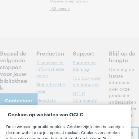
Alle evenementen voor
LBS tonen »
Bepaal de
Producten
Support
Blijf op de
volgende
hoogte
Discovery en
Support en
stappen
informatiedie
training
Ontvang de
voor jouw
nsten
laatste
Toolbox voor
bibliothee
informatie
Bibliotheekbe
bibliotheken
k
over onze
heer
OCLC
producten,
Contacteer
Metadata
Community
onderzoeken,
ons
Center
evenementen
Interbibliothe
Cookies op websites van OCLC
en nog veel
cair
Developer
meer.
leenverkeer
Network
Over
Deze website gebruikt cookies. Cookies zijn kleine bestandjes
Leden aan het
BibFormats
die een website op je apparaat opslaat. Cookies verzamelen
Ik meld
Over OCLC
woord
informatie over hoe je de website gebruikt. Kies je "Alle