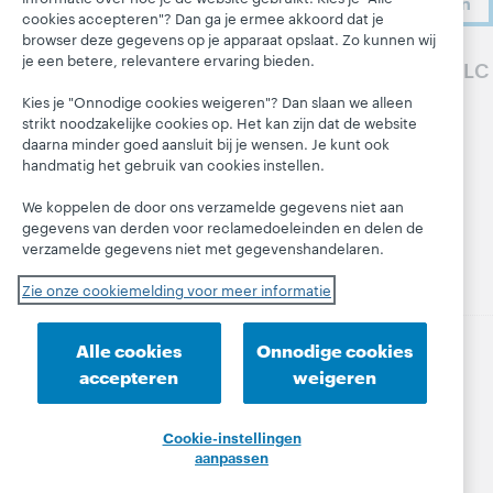
me aan
Systeemstatu
Werken bij
cookies accepteren"? Dan ga je ermee akkoord dat je
sdashboard
Alle producten
browser deze gegevens op je apparaat opslaat. Zo kunnen wij
OCLC
en diensten »
je een betere, relevantere ervaring bieden.
Blogs
Volg OCLC
Respect en
Leren
Saamhorighei
Next-blog
Kies je "Onnodige cookies weigeren"? Dan slaan we alleen
d
Research
strikt noodzakelijke cookies op. Het kan zijn dat de website
Blog 'Hanging
daarna minder goed aansluit bij je wensen. Je kunt ook
Financieel
WebJunction
Together'
handmatig het gebruik van cookies instellen.
Ons bestuur
Evenementen
President's
We koppelen de door ons verzamelde gegevens niet aan
Leadership
Lidmaatschap
On-demand
gegevens van derden voor reclamedoeleinden en delen de
blog
webinars
Trust Center
verzamelde gegevens niet met gegevenshandelaren.
Zie onze cookiemelding voor meer informatie
Alle cookies
Onnodige cookies
© 2026 OCLC
(Inter)nationale product- en/of
accepteren
weigeren
dienstnamen die het eigendom zijn van OCLC, Inc. en
buitenlandse filialen
Cookie-instellingen
Privacyverklaring
Cookiemelding
aanpassen
Cookie-instellingen aanpassen
Toegankelijkheidsverklaring
ISO 27001-certificaat