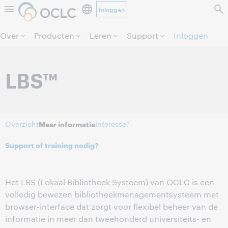
Inloggen
Direct door naar pagina.
Over
Producten
Leren
Support
Inloggen
LBS
™
Overzicht
Interesse?
Meer informatie
Support of training nodig?
Het LBS (Lokaal Bibliotheek Systeem) van OCLC is een
volledig bewezen bibliotheekmanagementsysteem met
browser-interface dat zorgt voor flexibel beheer van de
informatie in meer dan tweehonderd universiteits- en