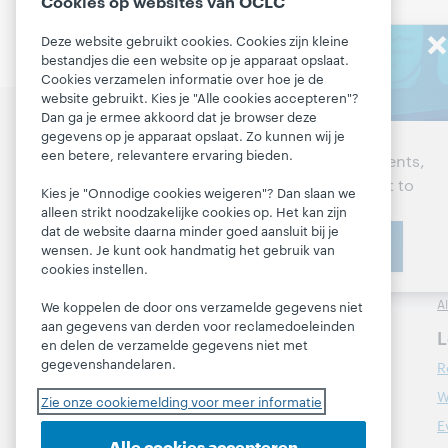
Cookies op websites van OCLC
Deze website gebruikt cookies. Cookies zijn kleine
Stay in the
bestandjes die een website op je apparaat opslaat.
Cookies verzamelen informatie over hoe je de
know
website gebruikt. Kies je "Alle cookies accepteren"?
Dan ga je ermee akkoord dat je browser deze
Bepaal de volgende
P
Get the latest product
gegevens op je apparaat opslaat. Zo kunnen wij je
stappen voor jouw
een betere, relevantere ervaring bieden.
D
updates, research, events,
bibliotheek
and much more—right to
B
Kies je "Onnodige cookies weigeren"? Dan slaan we
your inbox.
alleen strikt noodzakelijke cookies op. Het kan zijn
Contacteer ons
M
dat de website daarna minder goed aansluit bij je
Subscribe now
I
wensen. Je kunt ook handmatig het gebruik van
cookies instellen.
Over
L
A
Over OCLC
We koppelen de door ons verzamelde gegevens niet
aan gegevens van derden voor reclamedoeleinden
Werken bij OCLC
L
en delen de verzamelde gegevens niet met
Respect en Saamhorigheid
gegevenshandelaren.
R
Financieel
W
Zie onze cookiemelding voor meer informatie
Ons bestuur
E
Alle cookies accepteren