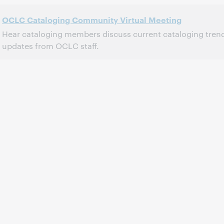
OCLC Cataloging Community Virtual Meeting
Hear cataloging members discuss current cataloging tren
updates from OCLC staff.
2:00 p.m. – 4:30 p.m. Eastern Daylight Time, North America [UTC -4]
Tijd:
Dit evenement is afgelopen.
Archief tonen.