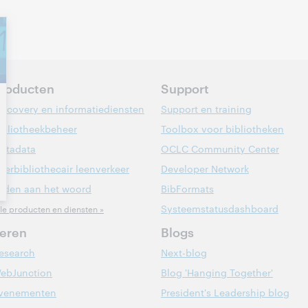
roducten
Support
iscovery en informatiediensten
Support en training
ibliotheekbeheer
Toolbox voor bibliotheken
etadata
OCLC Community Center
nterbibliothecair leenverkeer
Developer Network
eden aan het woord
BibFormats
Systeemstatusdashboard
lle producten en diensten »
eren
Blogs
esearch
Next-blog
ebJunction
Blog 'Hanging Together'
venementen
President's Leadership blog