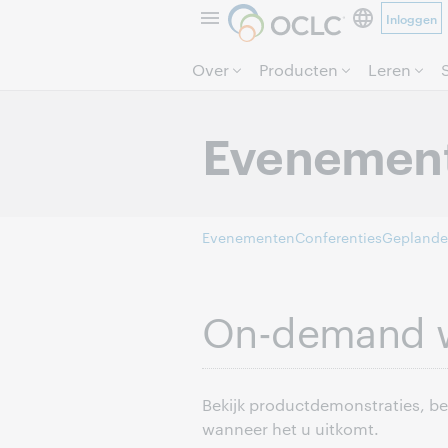
Inloggen
Over
Producten
Leren
Evenemen
Evenementen
Conferenties
Geplande
On-demand 
Bekijk productdemonstraties, b
wanneer het u uitkomt.