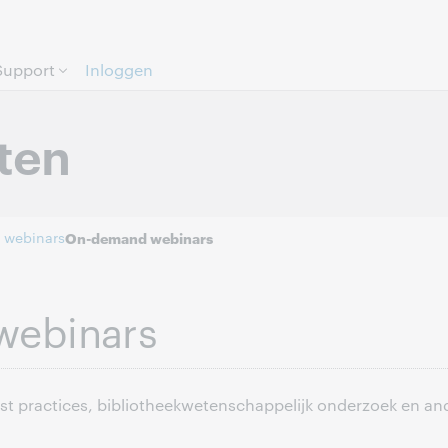
Direct door naar pagina.
Support
Inloggen
ten
 webinars
On-demand webinars
webinars
est practices, bibliotheekwetenschappelijk onderzoek en