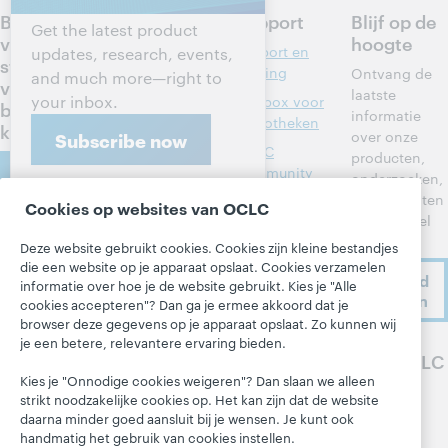
Bepaal de
Producten
Support
Blijf op de
Get the latest product
volgende
hoogte
Discovery en
Support en
updates, research, events,
stappen
informatiedie
training
Ontvang de
and much more—right to
voor jouw
nsten
laatste
your inbox.
Toolbox voor
bibliothee
informatie
Bibliotheekbe
bibliotheken
k
over onze
Subscribe now
heer
OCLC
producten,
Contacteer
Metadata
Community
onderzoeken,
ons
Center
evenementen
Interbibliothe
Cookies op websites van OCLC
en nog veel
cair
Developer
meer.
leenverkeer
Network
Deze website gebruikt cookies. Cookies zijn kleine bestandjes
Over
die een website op je apparaat opslaat. Cookies verzamelen
Leden aan het
BibFormats
Ik meld
Over OCLC
informatie over hoe je de website gebruikt. Kies je "Alle
woord
me aan
Systeemstatu
cookies accepteren"? Dan ga je ermee akkoord dat je
Werken bij
sdashboard
Alle producten
browser deze gegevens op je apparaat opslaat. Zo kunnen wij
OCLC
je een betere, relevantere ervaring bieden.
en diensten »
Blogs
Volg OCLC
Respect en
Leren
Kies je "Onnodige cookies weigeren"? Dan slaan we alleen
Saamhorighei
Next-blog
strikt noodzakelijke cookies op. Het kan zijn dat de website
d
Research
Blog 'Hanging
daarna minder goed aansluit bij je wensen. Je kunt ook
Financieel
WebJunction
Together'
handmatig het gebruik van cookies instellen.