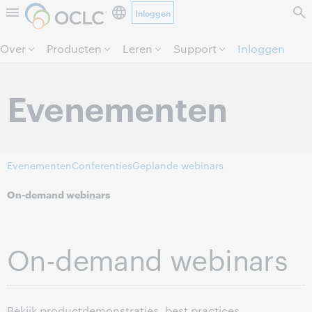
Inloggen
Direct door naar pagina.
Over
Producten
Leren
Support
Inloggen
Evenementen
Evenementen
Conferenties
Geplande webinars
On-demand webinars
On-demand webinars
Bekijk productdemonstraties, best practices,