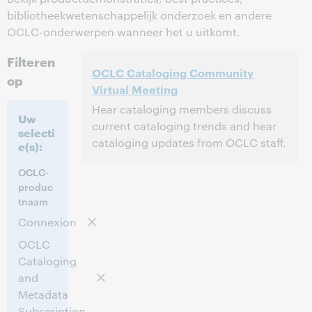
bibliotheekwetenschappelijk onderzoek en andere
OCLC-onderwerpen wanneer het u uitkomt.
Filteren
OCLC Cataloging Community
op
Virtual Meeting
Hear cataloging members discuss
Uw
current cataloging trends and hear
selecti
cataloging updates from OCLC staff.
e(s):
2:00 p.m. – 4:30 p.m. Eastern Daylight Time,
Tijd:
OCLC-
North America [UTC -4]
produc
tnaam
Dit evenement is afgelopen.
Archief tonen.
Connexion
OCLC
Cataloging
and
Metadata
Subscription