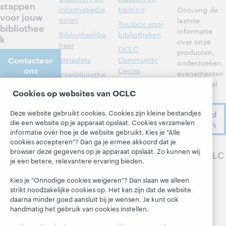
stappen
informatiedie
training
Ontvang de
voor jouw
nsten
laatste
Toolbox voor
bibliothee
informatie
Bibliotheekbe
bibliotheken
k
over onze
heer
OCLC
producten,
Contacteer
Metadata
Community
onderzoeken,
ons
Center
evenementen
Interbibliothe
en nog veel
cair
Developer
Cookies op websites van OCLC
meer.
leenverkeer
Network
Over
Leden aan het
BibFormats
Deze website gebruikt cookies. Cookies zijn kleine bestandjes
Ik meld
Over OCLC
woord
die een website op je apparaat opslaat. Cookies verzamelen
me aan
Systeemstatu
Werken bij
informatie over hoe je de website gebruikt. Kies je "Alle
sdashboard
Alle producten
OCLC
cookies accepteren"? Dan ga je ermee akkoord dat je
en diensten »
Blogs
browser deze gegevens op je apparaat opslaat. Zo kunnen wij
Volg OCLC
Respect en
je een betere, relevantere ervaring bieden.
Leren
Saamhorighei
Next-blog
d
Research
Kies je "Onnodige cookies weigeren"? Dan slaan we alleen
Blog 'Hanging
strikt noodzakelijke cookies op. Het kan zijn dat de website
Financieel
WebJunction
Together'
daarna minder goed aansluit bij je wensen. Je kunt ook
Ons bestuur
Evenementen
President's
handmatig het gebruik van cookies instellen.
Leadership
Lidmaatschap
On-demand