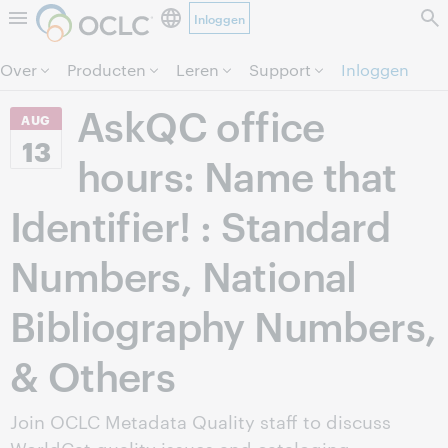
Inloggen
Direct door naar pagina.
Over
Producten
Leren
Support
Inloggen
AskQC office
AUG
13
hours: Name that
Identifier! : Standard
Numbers, National
Bibliography Numbers,
& Others
Join OCLC Metadata Quality staff to discuss
WorldCat quality issues and cataloging