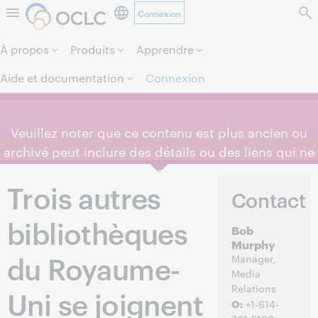
Connexion
Aller au contenu de la page.
À propos
Produits
Apprendre
Aide et documentation
Connexion
Veuillez noter que ce contenu est plus ancien ou
archivé peut inclure des détails ou des liens qui ne
sont plus à jour ou ne sont plus exacts.
Trois autres
Contact
bibliothèques
Bob
Murphy
du Royaume-
Manager,
Media
Relations
Uni se joignent
O:
+1-614-