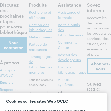
Discutez
Produits
Assistance
Soyez
des
informé
Recherche et
Assistance et
prochaines
référence
formation
Recevez les
étapes
dernières
Gestion des
Boîte à outils
pour votre
nouvelles sur
bibliothèques
des
bibliothèque
les produits et
bibliothécaires
Métadonnées
services, des
Nous
Community
études, des
Partage de
contacter
Center
événements,
ressources
et plus.
Réseau des
Témoignages
développeurs
À propos
de
Abonnez-
bibliothèques
Formats
vous
À propos
membres
bibliographiques
d'OCLC
Alertes
Tous les produits
Emplois
Suivez
systèmes
et services »
OCLC
Respect et
Apprendre
Blogues
appartenance
Research
Blogue Next
Cookies sur les sites Web OCLC
Finances
WebJunction
Hanging
Administration
Nos pages Web utilisent des cookies, c'est-à-dire des