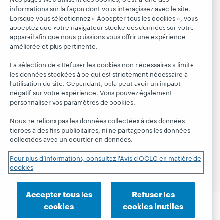
together
Événements
informations sur la façon dont vous interagissez avec le site.
Adhésion
Blogue
Lorsque vous sélectionnez « Accepter tous les cookies », vous
Webinaires
Gestion des
acceptez que votre navigateur stocke ces données sur votre
President's
sur demande
normes de
appareil afin que nous puissions vous offrir une expérience
Leadership
sécurité
améliorée et plus pertinente.
La sélection de « Refuser les cookies non nécessaires » limite
les données stockées à ce qui est strictement nécessaire à
l’utilisation du site. Cependant, cela peut avoir un impact
négatif sur votre expérience. Vous pouvez également
© 2026 OCLC
Marques de commerce et/ou de service
personnaliser vos paramètres de cookies.
nationales et internationales d’OCLC, Inc. et de ses
affiliés.
Nous ne relions pas les données collectées à des données
tierces à des fins publicitaires, ni ne partageons les données
Déclaration de confidentialité
Avis sur les cookies
collectées avec un courtier en données.
Personnaliser les paramètres des cookies
Engagement d'OCLC sur l'accessibilité
Pour plus d’informations, consultez l'Avis d'OCLC en matière de
Certification ISO 27001
cookies
Accepter tous les
Refuser les
cookies
cookies inutiles