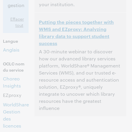
your institution.
gestion
2:00 p.m. – 2:45 p.m. Eastern Daylight
Heure:
Effacer
Putting the pieces together with
Time, North America [UTC -4]
tout
WMS and EZproxy: Analyzing
library data to support student
Cet événement est terminé.
Afficher les
Langue
archives.
success
Anglais
A 30-minute webinar to discover
how our advanced library services
OCLC nom
platform, WorldShare® Management
du service
Services (WMS), and our trusted e-
Choreo
resource access and authentication
Insights
solution, EZproxy®, uniquely
integrate to uncover which library
EZproxy
resources have the greatest
WorldShare
influence
Gestion
des
2:00 p.m. – 2:30 p.m. Eastern Daylight
Heure:
licences
Time, North America [UTC -4]