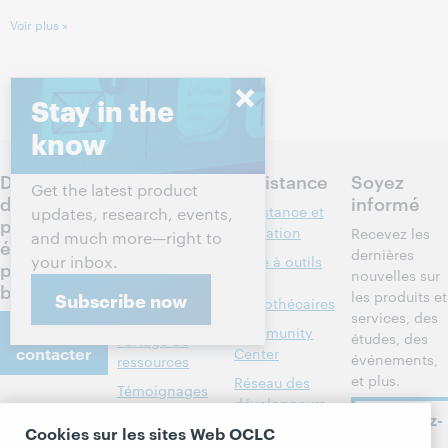
Voir plus »
Cet événement est terminé.
Afficher les
archives.
Stay in the
know
Discutez
Produits
Assistance
Soyez
Get the latest product
des
informé
Recherche et
Assistance et
updates, research, events,
prochaines
référence
formation
Recevez les
and much more—right to
étapes
dernières
your inbox.
Gestion des
Boîte à outils
pour votre
nouvelles sur
bibliothèques
des
bibliothèque
les produits et
Subscribe now
bibliothécaires
Métadonnées
services, des
Nous
Community
études, des
Partage de
contacter
Center
événements,
ressources
et plus.
Réseau des
Témoignages
développeurs
À propos
de
Abonnez-
Cookies sur les sites Web OCLC
bibliothèques
Formats
vous
À propos