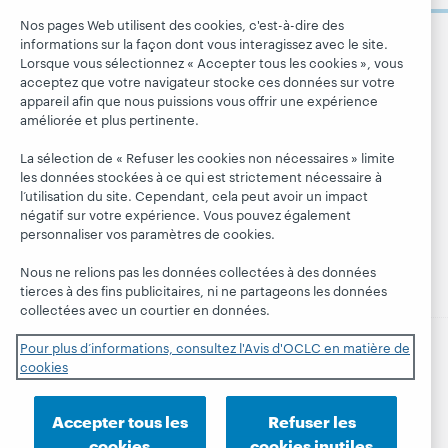
membres
bibliographiques
d'OCLC
Nos pages Web utilisent des cookies, c'est-à-dire des
Alertes
Tous les produits
informations sur la façon dont vous interagissez avec le site.
Emplois
Suivez
systèmes
et services »
Lorsque vous sélectionnez « Accepter tous les cookies », vous
OCLC
Respect et
acceptez que votre navigateur stocke ces données sur votre
Apprendre
Blogues
appartenance
appareil afin que nous puissions vous offrir une expérience
Research
Blogue Next
améliorée et plus pertinente.
Finances
WebJunction
Hanging
Administration
La sélection de « Refuser les cookies non nécessaires » limite
together
les données stockées à ce qui est strictement nécessaire à
Événements
Adhésion
l’utilisation du site. Cependant, cela peut avoir un impact
Blogue
Webinaires
Gestion des
négatif sur votre expérience. Vous pouvez également
President's
sur demande
normes de
personnaliser vos paramètres de cookies.
Leadership
sécurité
Nous ne relions pas les données collectées à des données
tierces à des fins publicitaires, ni ne partageons les données
collectées avec un courtier en données.
Pour plus d’informations, consultez l'Avis d'OCLC en matière de
cookies
© 2026 OCLC
Marques de commerce et/ou de service
nationales et internationales d’OCLC, Inc. et de ses
affiliés.
Accepter tous les
Refuser les
Déclaration de confidentialité
Avis sur les cookies
cookies
cookies inutiles