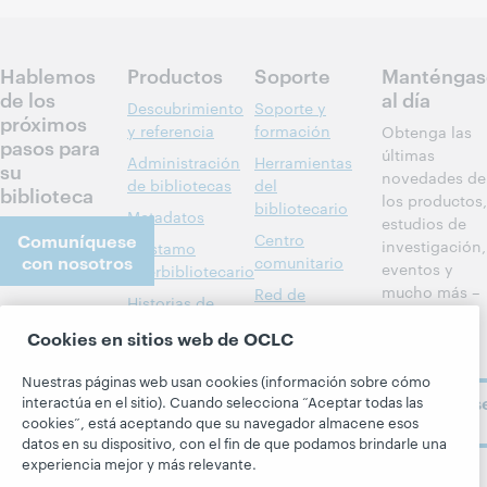
Hablemos
Productos
Soporte
Manténgas
de los
al día
Descubrimiento
Soporte y
próximos
y referencia
formación
Obtenga las
pasos para
últimas
Administración
Herramientas
su
novedades de
de bibliotecas
del
biblioteca
los productos,
bibliotecario
Metadatos
estudios de
Comuníquese
Centro
investigación,
Préstamo
con nosotros
comunitario
eventos y
interbibliotecario
mucho más –
Red de
Historias de
directo a su
desarrolladores
Acerca
miembros
Cookies en sitios web de OCLC
bandeja de
BibFormats
Todos los
entrada.
Acerca de
Alertas del
productos y
Nuestras páginas web usan cookies (información sobre cómo
OCLC
Suscríbas
interactúa en el sitio). Cuando selecciona “Aceptar todas las
sistema
servicios »
Carreras
cookies”, está aceptando que su navegador almacene esos
ahora
Aprenda
Blogs
datos en su dispositivo, con el fin de que podamos brindarle una
Respeto y
experiencia mejor y más relevante.
pertenencia
Investigación
Blog Next