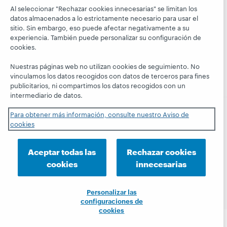
Siga a
Aspectos
WebJunction
El blog
Al seleccionar "Rechazar cookies innecesarias" se limitan los
OCLC
financieros
datos almacenados a lo estrictamente necesario para usar el
Hanging
Eventos
sitio. Sin embargo, eso puede afectar negativamente a su
Together
Dirección
Seminarios
experiencia. También puede personalizar su configuración de
President's
Membresía
cookies.
web a la carta
Leadership
Trust Center
blog
Nuestras páginas web no utilizan cookies de seguimiento. No
vinculamos los datos recogidos con datos de terceros para fines
publicitarios, ni compartimos los datos recogidos con un
intermediario de datos.
Para obtener más información, consulte nuestro Aviso de
cookies
© 2026 OCLC
Marcas comerciales y/o marcas de
servicios nacionales e internacionales de OCLC, Inc. y de
sus miembros.
Aceptar todas las
Rechazar cookies
Declaración de privacidad
Aviso de cookies
cookies
innecesarias
Personalizar las configuraciones de cookies
Declaración de accesibilidad
Certificado ISO 27001
Personalizar las
configuraciones de
cookies