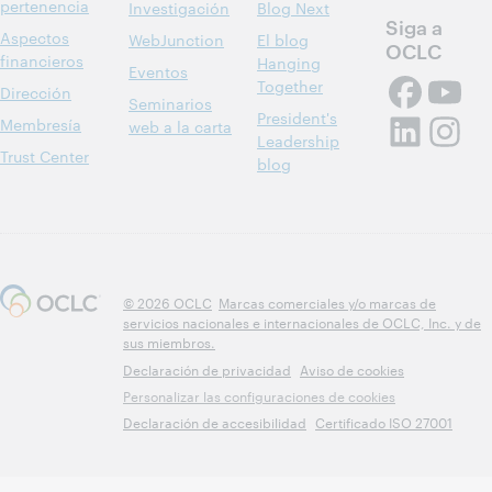
pertenencia
Investigación
Blog Next
Siga a
Aspectos
WebJunction
El blog
OCLC
financieros
Hanging
Eventos
Together
Dirección
Seminarios
President's
Membresía
web a la carta
Leadership
Trust Center
blog
© 2026 OCLC
Marcas comerciales y/o marcas de
servicios nacionales e internacionales de OCLC, Inc. y de
sus miembros.
Declaración de privacidad
Aviso de cookies
Personalizar las configuraciones de cookies
Declaración de accesibilidad
Certificado ISO 27001