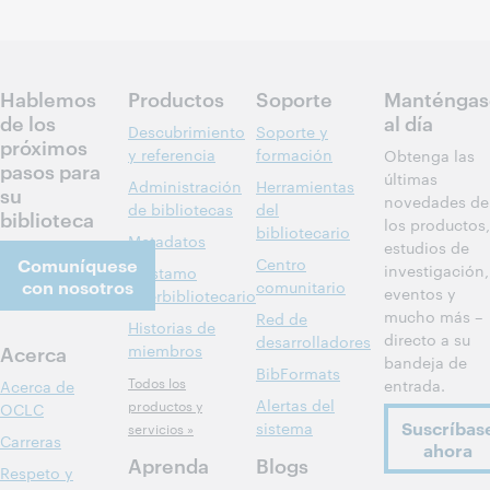
Hablemos
Productos
Soporte
Manténgas
de los
al día
Descubrimiento
Soporte y
próximos
y referencia
formación
Obtenga las
pasos para
últimas
Administración
Herramientas
su
novedades de
de bibliotecas
del
biblioteca
los productos,
bibliotecario
Metadatos
estudios de
Comuníquese
Centro
investigación,
Préstamo
con nosotros
comunitario
eventos y
interbibliotecario
mucho más –
Red de
Historias de
directo a su
desarrolladores
Acerca
miembros
bandeja de
BibFormats
Todos los
entrada.
Acerca de
Alertas del
productos y
OCLC
Suscríbas
sistema
servicios »
Carreras
ahora
Aprenda
Blogs
Respeto y