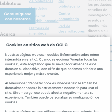
de bibliotecas
del
biblioteca
los productos,
bibliotecario
Metadatos
estudios de
Comuníquese
Centro
investigación,
Préstamo
con nosotros
comunitario
eventos y
interbibliotecario
mucho más –
Red de
Historias de
directo a su
desarrolladores
Acerca
miembros
bandeja de
BibFormats
Todos los
entrada.
Acerca de
Cookies en sitios web de OCLC
Alertas del
productos y
OCLC
Suscríbas
sistema
servicios »
Carreras
Nuestras páginas web usan cookies (información sobre cómo
ahora
Aprenda
Blogs
interactúa en el sitio). Cuando selecciona “Aceptar todas las
Respeto y
cookies”, está aceptando que su navegador almacene esos
pertenencia
Investigación
Blog Next
datos en su dispositivo, con el fin de que podamos brindarle una
Siga a
experiencia mejor y más relevante.
Aspectos
WebJunction
El blog
OCLC
financieros
Hanging
Eventos
Al seleccionar "Rechazar cookies innecesarias" se limitan los
Together
Dirección
datos almacenados a lo estrictamente necesario para usar el
Seminarios
President's
sitio. Sin embargo, eso puede afectar negativamente a su
Membresía
web a la carta
Leadership
experiencia. También puede personalizar su configuración de
Trust Center
cookies.
blog
Nuestras páginas web no utilizan cookies de seguimiento. No