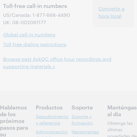
Toll-free call-in numbers
Convertir a
US/Canada: 1-877-668-4490
hora local
UK: 08-002061177
Global call-in numbers
Toll-free dialing restrictions
Browse past AskQC office hour recordings and
supporting materials »
Hablemos
Productos
Soporte
Manténgas
de los
al día
Descubrimiento
Soporte y
próximos
y referencia
formación
Obtenga las
pasos para
últimas
Administración
Herramientas
su
novedades de