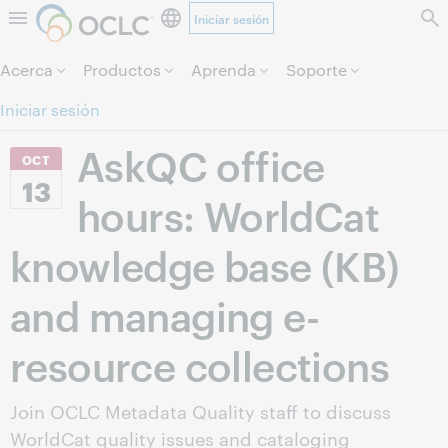
Iniciar sesión
Saltar al contenido.
Acerca
Productos
Aprenda
Soporte
Iniciar sesión
AskQC office
OCT
13
hours: WorldCat
knowledge base (KB)
and managing e-
resource collections
Join OCLC Metadata Quality staff to discuss
WorldCat quality issues and cataloging