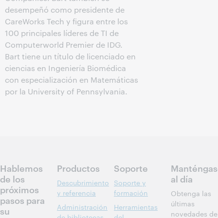
desempeñó como presidente de
CareWorks Tech y figura entre los
100 principales líderes de TI de
Computerworld Premier de IDG.
Bart tiene un título de licenciado en
ciencias en Ingeniería Biomédica
con especialización en Matemáticas
por la University of Pennsylvania.
Hablemos
Productos
Soporte
Manténgas
de los
al día
Descubrimiento
Soporte y
próximos
y referencia
formación
Obtenga las
pasos para
últimas
Administración
Herramientas
su
novedades de
de bibliotecas
del