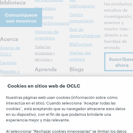
biblioteca
los productos,
bibliotecario
Metadatos
estudios de
Comuníquese
Centro
investigación,
Préstamo
con nosotros
comunitario
eventos y
interbibliotecario
mucho más –
Red de
Historias de
directo a su
desarrolladores
Acerca
miembros
bandeja de
BibFormats
Todos los
entrada.
Acerca de
Alertas del
productos y
OCLC
Suscríbas
sistema
servicios »
Carreras
ahora
Aprenda
Blogs
Respeto y
pertenencia
Investigación
Blog Next
Siga a
Cookies en sitios web de OCLC
Aspectos
WebJunction
El blog
OCLC
financieros
Hanging
Eventos
Nuestras páginas web usan cookies (información sobre cómo
Together
Dirección
interactúa en el sitio). Cuando selecciona “Aceptar todas las
Seminarios
President's
cookies”, está aceptando que su navegador almacene esos datos
Membresía
web a la carta
Leadership
en su dispositivo, con el fin de que podamos brindarle una
Trust Center
experiencia mejor y más relevante.
blog
Al seleccionar "Rechazar cookies innecesarias" se limitan los datos