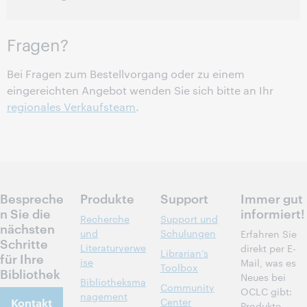
Fragen?
Bei Fragen zum Bestellvorgang oder zu einem
eingereichten Angebot wenden Sie sich bitte an Ihr
regionales Verkaufsteam
.
Bespreche
Produkte
Support
Immer gut
n Sie die
informiert!
Recherche
Support und
nächsten
und
Schulungen
Erfahren Sie
Schritte
Literaturverwe
direkt per E-
Librarian’s
für Ihre
ise
Mail, was es
Toolbox
Bibliothek
Neues bei
Bibliotheksma
Community
OCLC gibt:
nagement
Kontakt
Center
Produkte,