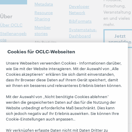
Metadata
Forschung,
Developer
Veranstaltung
Resource
Network
Über
en und vieles
Sharing
BibFormats
mehr.
Über OCLC
Member
Systemstatus-
Stellenangeb
stories
Jetzt
Dashboard
ote
anmelden
Alle Produkte
Blogs
Respekt und
und Services »
Cookies für OCLC-Webseiten
Zugehörigkeit
Next Blog
Lernen
OCLC
Finanzen
Unsere Webseiten verwenden Cookies - Informationen darüber,
Blog
folgen
Research
wie Sie mit der Website interagieren. Mit der Auswahl von „Alle
„Hanging
Führung
Cookies akzeptieren“ erklären Sie sich damit einverstanden,
WebJunction
Together“
dass Ihr Browser diese Daten auf Ihrem Gerät speichert, damit
Mitgliedschaft
Veranstaltung
President's
wir Ihnen ein besseres und relevanteres Erlebnis bieten können.
Trust Center
en
Leadership
blog
Mit der Auswahl von „Nicht benötigte Cookies ablehnen“
On-Demand-
werden die gespeicherten Daten auf das für die Nutzung der
Webinare
Website unbedingt erforderliche Maß beschränkt. Dies kann
sich jedoch negativ auf Ihr Erlebnis auswirken. Sie können Ihre
Cookie-Einstellungen auch anpassen..
Wir verknüpfen erfasste Daten nicht mit Daten Dritter zu