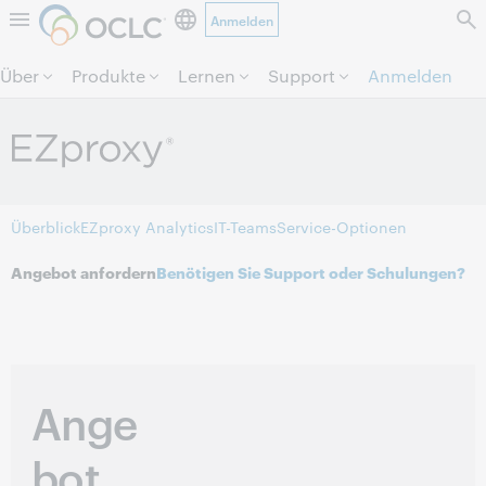
Anmelden
Direkt zum Seiteninhalt.
Über
Produkte
Lernen
Support
Anmelden
Überblick
EZproxy Analytics
IT-Teams
Service-Optionen
Angebot anfordern
Benötigen Sie Support oder Schulungen?
Ange
bot