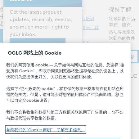
探讨您的图
产品
支持
保持了解
Get the latest product
书馆的下一
检索和咨询
支持和培训
将最新的产品
updates, research, events,
步行动
更新、研究、
and much more—right to
图书馆管理
图书馆员工具
活动等直接发
your inbox.
箱
联系我们
元数据
送到您的收件
社区中心
箱。
Subscribe now
资源共享
开发人员网络
OCLC 网站上的 Cookie
关于
会员的事迹
现在订阅
书目格式
所有产品和服务
关于 OCLC
我们的网页使用 cookie — 关于如何与网站互动的信息。您选择“接
系统状态面板
受所有 Cookie”，即表示同意浏览器将数据存储在您的设备上，以
职业
了解
关注 OCLC
便我们为您提供更好的、关联性更高的使用体验。
博客
尊重与归属感
研究
选择“拒绝不必要的cookie”，将存储的数据严格限制在使用站点所
Next 博客
财务状况
WebJunction
需的范围内。但是，这可能会对您的使用体验产生负面影响。您也
Hanging
领导团队
可以自定义cookie设置。
活动
Together 博客
成员
按需举办网络
我们不会将收集的数据与第三方数据关联以用于广告目的，也不会
President's
研讨会
与数据代理共享收集的数据。
信任中心
Leadership
blog
参阅我们的“Cookie 声明”，了解更多信息。