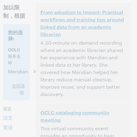
加以限
From adoption to impact: Practical
制，根据
workflows and training tips around
linked data from an academic
您的选
librarian
择:
A 30-minute on-demand recording
OCLC
where an academic librarian shared
服务名
her experience with Meridian and
称
linked data at her library. She
Meridian
covered how Meridian helped her
library reduce manual cleanup,
全部清
improve reuse, and support better
除
discovery.
2:00 下午 – 2:30 下午 Eastern Daylight Time,
时间:
语言
OCLC cataloging community
North America [UTC -4]
法文
meeting
该活动已结束。.
查看档案.
英语
This virtual community event
provides an opportunity to hear