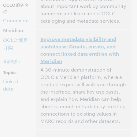
OCLC 服务名
about important work by community
称
members and learn about OCLC
Connexion
cataloging and metadata services.
Meridian
11:00 上午 – 1:30 下午 Eastern Standard Time,
时间:
Improve metadata visibility and
North America [UTC -5]
OCLC 编目
usefulness: Create, curate, and
订购
connect linked data entities with
该活动已结束。.
查看档案.
Meridian
显示更多 »
A 30-minute demonstration of
Topics
OCLC's Meridian platform, where a
Linked
product expert will walk you through
data
the interface, share key use cases,
and explain how Meridian can help
libraries enrich metadata by creating
connections to existing values in
MARC records and other datasets.
2:30 下午 – 3:00 下午 Eastern Daylight Time,
时间: