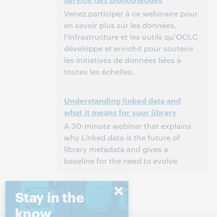
Venez participer à ce webinaire pour
en savoir plus sur les données,
l'infrastructure et les outils qu'OCLC
développe et enrichit pour soutenir
les initiatives de données liées à
toutes les échelles.
11:00 – 12:00 Central European Time [UTC +1]
时间:
Understanding linked data and
what it means for your library
该活动已结束。.
查看档案.
A 30-minute webinar that explains
why Linked data is the future of
library metadata and gives a
baseline for the need to evolve
2:00 下午 – 2:30 下午 Eastern Standard Time,
时间:
North America [UTC -5]
Stay in the
know
该活动已结束。.
查看档案.