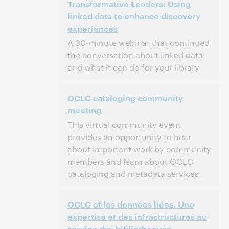
Transformative Leaders: Using
North America [UTC -4]
linked data to enhance discovery
experiences
该活动已结束。.
查看档案.
A 30-minute webinar that continued
the conversation about linked data
and what it can do for your library.
2:30 下午 – 3:00 下午 Eastern Daylight Time,
时间:
OCLC cataloging community
North America [UTC -4]
meeting
该活动已结束。.
查看档案.
This virtual community event
provides an opportunity to hear
about important work by community
members and learn about OCLC
cataloging and metadata services.
11:30 上午 – 2:00 下午 Eastern Standard Time,
时间:
OCLC et les données liées. Une
North America [UTC -5]
expertise et des infrastructures au
service des bibliothèques
该活动已结束。.
查看档案.