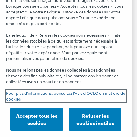
Apprendre
Blogues
appartenance
Lorsque vous sélectionnez « Accepter tous les cookies », vous
acceptez que votre navigateur stocke ces données sur votre
Research
Blogue Next
Finances
appareil afin que nous puissions vous offrir une expérience
WebJunction
Hanging
améliorée et plus pertinente.
Administration
together
Événements
Adhésion
La sélection de « Refuser les cookies non nécessaires » limite
Blogue
Webinaires
les données stockées à ce qui est strictement nécessaire à
Gestion des
President's
sur demande
l’utilisation du site. Cependant, cela peut avoir un impact
normes de
Leadership
négatif sur votre expérience. Vous pouvez également
sécurité
personnaliser vos paramètres de cookies.
Nous ne relions pas les données collectées à des données
tierces à des fins publicitaires, ni ne partageons les données
collectées avec un courtier en données.
Pour plus d’informations, consultez l'Avis d'OCLC en matière de
© 2026 OCLC
Marques de commerce et/ou de service
cookies
nationales et internationales d’OCLC, Inc. et de ses
affiliés.
Déclaration de confidentialité
Avis sur les cookies
Accepter tous les
Refuser les
Personnaliser les paramètres des cookies
cookies
cookies inutiles
Engagement d'OCLC sur l'accessibilité
Certification ISO 27001