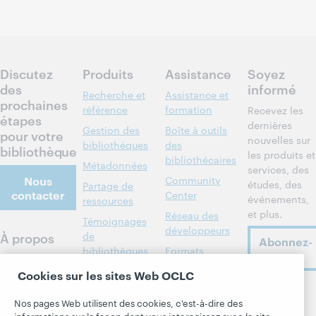
Discutez
Produits
Assistance
Soyez
des
informé
Recherche et
Assistance et
prochaines
référence
formation
Recevez les
étapes
dernières
Gestion des
Boîte à outils
pour votre
nouvelles sur
bibliothèques
des
bibliothèque
les produits et
bibliothécaires
Métadonnées
services, des
Nous
Community
études, des
Partage de
contacter
Center
événements,
ressources
et plus.
Réseau des
Témoignages
développeurs
À propos
de
Abonnez-
bibliothèques
Formats
vous
À propos
membres
bibliographiques
d'OCLC
Cookies sur les sites Web OCLC
Alertes
Tous les produits
Emplois
Suivez
systèmes
et services »
Nos pages Web utilisent des cookies, c'est-à-dire des
OCLC
Respect et
informations sur la façon dont vous interagissez avec le site.