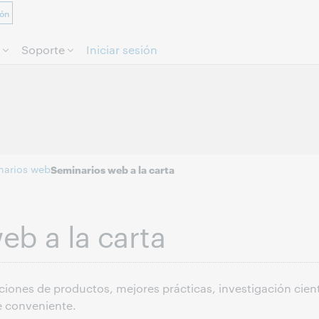
ión
Saltar al contenido.
Soporte
Iniciar sesión
narios web
Seminarios web a la carta
eb a la carta
iones de productos, mejores prácticas, investigación cientí
e conveniente.