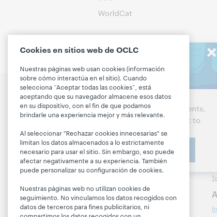
WorldCat
Cookies en sitios web de OCLC
Stay in the
Nuestras páginas web usan cookies (información
know
sobre cómo interactúa en el sitio). Cuando
selecciona “Aceptar todas las cookies”, está
Hablemos de los
P
Get the latest product
aceptando que su navegador almacene esos datos
próximos pasos para su
en su dispositivo, con el fin de que podamos
D
updates, research, events,
biblioteca
brindarle una experiencia mejor y más relevante.
and much more—right to
A
your inbox.
Al seleccionar "Rechazar cookies innecesarias" se
Comuníquese con
M
limitan los datos almacenados a lo estrictamente
nosotros
Subscribe now
P
necesario para usar el sitio. Sin embargo, eso puede
afectar negativamente a su experiencia. También
H
puede personalizar su configuración de cookies.
Acerca
T
Acerca de OCLC
Nuestras páginas web no utilizan cookies de
A
seguimiento. No vinculamos los datos recogidos con
Carreras
datos de terceros para fines publicitarios, ni
I
Respeto y pertenencia
compartimos los datos recogidos con un