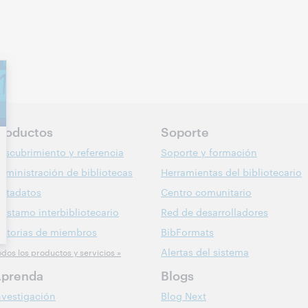
roductos
Soporte
escubrimiento y referencia
Soporte y formación
dministración de bibliotecas
Herramientas del bibliotecario
etadatos
Centro comunitario
réstamo interbibliotecario
Red de desarrolladores
istorias de miembros
BibFormats
Alertas del sistema
odos los productos y servicios »
prenda
Blogs
nvestigación
Blog Next