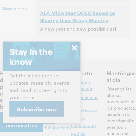
2:00 p. m. – 2:30 p. m. Eastern Daylight
Hora:
Mostrar más »
ALA Midwinter OCLC Resource
Time, North America [UTC -4]
Sharing User Group Meeting
Este evento ya pasó.
Ver archivo.
A new year and new possibilities!
2:30 p. m. – 3:30 p. m. Eastern Standard
Hora:
Time, North America [UTC -5]
Stay in the
know
Este evento ya pasó.
Ver archivo.
Hablemos
Productos
Soporte
Manténgas
Get the latest product
de los
al día
Descubrimiento
Soporte y
updates, research, events,
próximos
y referencia
formación
Obtenga las
and much more—right to
pasos para
últimas
your inbox.
Administración
Herramientas
su
novedades de
de bibliotecas
del
biblioteca
los productos,
Subscribe now
bibliotecario
Metadatos
estudios de
Comuníquese
Centro
investigación,
Préstamo
con nosotros
comunitario
eventos y
interbibliotecario
mucho más –
Red de