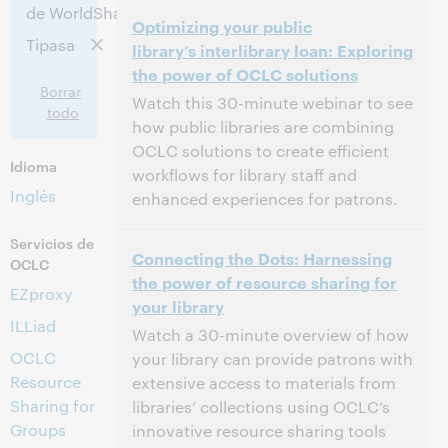
2:00 p. m. – 3:00 p. m. Eastern Daylight
Hora:
de WorldShare
Optimizing your public
Time, North America [UTC -4]
Tipasa
library’s interlibrary loan: Exploring
the power of OCLC solutions
Este evento ya pasó.
Ver archivo.
Borrar
Watch this 30-minute webinar to see
todo
how public libraries are combining
OCLC solutions to create efficient
Idioma
workflows for library staff and
Inglés
enhanced experiences for patrons.
2:00 p. m. – 2:30 p. m. Eastern Daylight
Hora:
Servicios de
Connecting the Dots: Harnessing
Time, North America [UTC -4]
OCLC
the power of resource sharing for
EZproxy
your library
Este evento ya pasó.
Ver archivo.
ILLiad
Watch a 30-minute overview of how
OCLC
your library can provide patrons with
Resource
extensive access to materials from
Sharing for
libraries’ collections using OCLC’s
Groups
innovative resource sharing tools