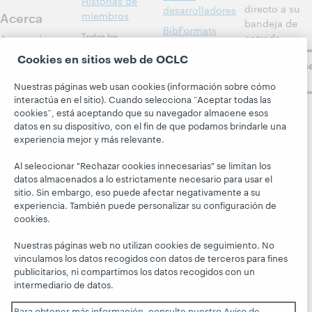
Historias de
directo a su
desarrolladores
Acerca
miembros
bandeja de
BibFormats
Todos los
entrada.
Acerca de
Alertas del
productos y
OCLC
Cookies en sitios web de OCLC
Suscríbas
sistema
servicios »
Carreras
ahora
Nuestras páginas web usan cookies (información sobre cómo
Aprenda
Blogs
Respeto y
interactúa en el sitio). Cuando selecciona “Aceptar todas las
pertenencia
Investigación
Blog Next
cookies”, está aceptando que su navegador almacene esos
Siga a
datos en su dispositivo, con el fin de que podamos brindarle una
Aspectos
WebJunction
El blog
OCLC
experiencia mejor y más relevante.
financieros
Hanging
Eventos
Together
Dirección
Al seleccionar "Rechazar cookies innecesarias" se limitan los
Seminarios
datos almacenados a lo estrictamente necesario para usar el
President's
Membresía
web a la carta
sitio. Sin embargo, eso puede afectar negativamente a su
Leadership
Trust Center
experiencia. También puede personalizar su configuración de
blog
cookies.
Nuestras páginas web no utilizan cookies de seguimiento. No
vinculamos los datos recogidos con datos de terceros para fines
publicitarios, ni compartimos los datos recogidos con un
intermediario de datos.
© 2026 OCLC
Marcas comerciales y/o marcas de
servicios nacionales e internacionales de OCLC, Inc. y de
Para obtener más información, consulte nuestro Aviso de