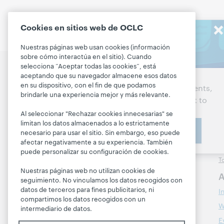
Cookies en sitios web de OCLC
Stay in the
Nuestras páginas web usan cookies (información
know
sobre cómo interactúa en el sitio). Cuando
selecciona “Aceptar todas las cookies”, está
Hablemos de los
P
Get the latest product
aceptando que su navegador almacene esos datos
próximos pasos para su
en su dispositivo, con el fin de que podamos
D
updates, research, events,
biblioteca
brindarle una experiencia mejor y más relevante.
and much more—right to
A
your inbox.
Al seleccionar "Rechazar cookies innecesarias" se
Comuníquese con
M
limitan los datos almacenados a lo estrictamente
nosotros
Subscribe now
P
necesario para usar el sitio. Sin embargo, eso puede
afectar negativamente a su experiencia. También
H
puede personalizar su configuración de cookies.
Acerca
T
Acerca de OCLC
Nuestras páginas web no utilizan cookies de
A
seguimiento. No vinculamos los datos recogidos con
Carreras
datos de terceros para fines publicitarios, ni
I
Respeto y pertenencia
compartimos los datos recogidos con un
W
intermediario de datos.
Aspectos financieros
E