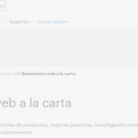
ión
Saltar al contenido.
Soporte
Iniciar sesión
narios web
Seminarios web a la carta
eb a la carta
iones de productos, mejores prácticas, investigación cientí
e conveniente.