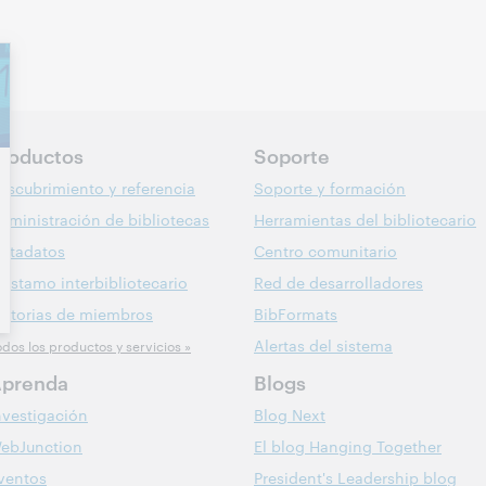
roductos
Soporte
escubrimiento y referencia
Soporte y formación
dministración de bibliotecas
Herramientas del bibliotecario
etadatos
Centro comunitario
réstamo interbibliotecario
Red de desarrolladores
istorias de miembros
BibFormats
Alertas del sistema
odos los productos y servicios »
prenda
Blogs
nvestigación
Blog Next
ebJunction
El blog Hanging Together
ventos
President's Leadership blog