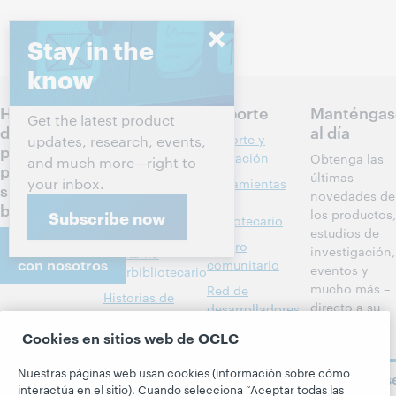
Stay in the
know
Hablemos
Productos
Soporte
Manténgas
Get the latest product
de los
al día
Descubrimiento
Soporte y
updates, research, events,
próximos
y referencia
formación
Obtenga las
and much more—right to
pasos para
últimas
your inbox.
Administración
Herramientas
su
novedades de
de bibliotecas
del
biblioteca
los productos,
Subscribe now
bibliotecario
Metadatos
estudios de
Comuníquese
Centro
investigación,
Préstamo
con nosotros
comunitario
eventos y
interbibliotecario
mucho más –
Red de
Historias de
directo a su
desarrolladores
Acerca
miembros
bandeja de
BibFormats
Cookies en sitios web de OCLC
Todos los
entrada.
Acerca de
Alertas del
productos y
OCLC
Nuestras páginas web usan cookies (información sobre cómo
Suscríbas
sistema
servicios »
Carreras
interactúa en el sitio). Cuando selecciona “Aceptar todas las