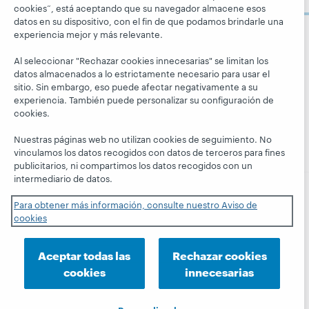
ahora
Aprenda
Blogs
cookies”, está aceptando que su navegador almacene esos
Respeto y
datos en su dispositivo, con el fin de que podamos brindarle una
pertenencia
Investigación
Blog Next
experiencia mejor y más relevante.
Siga a
Aspectos
WebJunction
El blog
OCLC
Al seleccionar "Rechazar cookies innecesarias" se limitan los
financieros
Hanging
Eventos
datos almacenados a lo estrictamente necesario para usar el
Together
Dirección
sitio. Sin embargo, eso puede afectar negativamente a su
Seminarios
President's
experiencia. También puede personalizar su configuración de
Membresía
web a la carta
cookies.
Leadership
Trust Center
blog
Nuestras páginas web no utilizan cookies de seguimiento. No
vinculamos los datos recogidos con datos de terceros para fines
publicitarios, ni compartimos los datos recogidos con un
intermediario de datos.
Para obtener más información, consulte nuestro Aviso de
© 2026 OCLC
Marcas comerciales y/o marcas de
cookies
servicios nacionales e internacionales de OCLC, Inc. y de
sus miembros.
Aceptar todas las
Rechazar cookies
Declaración de privacidad
Aviso de cookies
cookies
innecesarias
Personalizar las configuraciones de cookies
Declaración de accesibilidad
Certificado ISO 27001