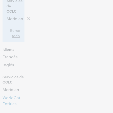
Servicios
11:00 – 12:00 Central European Time [UTC +1]
Hora:
de
OCLC
Este evento ya pasó.
Ver archivo.
Meridian
Borrar
todo
Idioma
Francés
Inglés
Servicios de
OCLC
Meridian
WorldCat
Entities