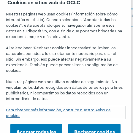
BibFormats
Cookies en sitios web de OCLC
Todos los
entrada.
Acerca de
Alertas del
productos y
OCLC
Nuestras páginas web usan cookies (información sobre cómo
Suscríbas
sistema
servicios »
Carreras
interactúa en el sitio). Cuando selecciona “Aceptar todas las
ahora
Aprenda
Blogs
cookies”, está aceptando que su navegador almacene esos
Respeto y
datos en su dispositivo, con el fin de que podamos brindarle una
pertenencia
Investigación
Blog Next
experiencia mejor y más relevante.
Siga a
Aspectos
WebJunction
El blog
OCLC
Al seleccionar "Rechazar cookies innecesarias" se limitan los
financieros
Hanging
Eventos
datos almacenados a lo estrictamente necesario para usar el
Together
Dirección
sitio. Sin embargo, eso puede afectar negativamente a su
Seminarios
President's
experiencia. También puede personalizar su configuración de
Membresía
web a la carta
Leadership
cookies.
Trust Center
blog
Nuestras páginas web no utilizan cookies de seguimiento. No
vinculamos los datos recogidos con datos de terceros para fines
publicitarios, ni compartimos los datos recogidos con un
intermediario de datos.
Para obtener más información, consulte nuestro Aviso de
© 2026 OCLC
Marcas comerciales y/o marcas de
cookies
servicios nacionales e internacionales de OCLC, Inc. y de
sus miembros.
Aceptar todas las
Rechazar cookies
Declaración de privacidad
Aviso de cookies