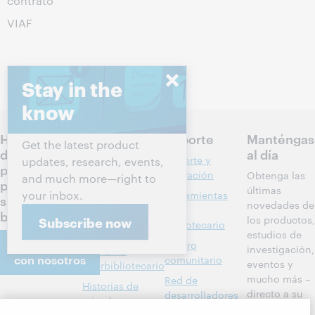
contrato
VIAF
Stay in the
know
Hablemos
Productos
Soporte
Manténgas
Get the latest product
de los
al día
Descubrimiento
Soporte y
updates, research, events,
próximos
y referencia
formación
Obtenga las
and much more—right to
pasos para
últimas
your inbox.
Administración
Herramientas
su
novedades de
de bibliotecas
del
biblioteca
los productos,
Subscribe now
bibliotecario
Metadatos
estudios de
Comuníquese
Centro
investigación,
Préstamo
con nosotros
comunitario
eventos y
interbibliotecario
mucho más –
Red de
Historias de
directo a su
desarrolladores
Acerca
miembros
bandeja de