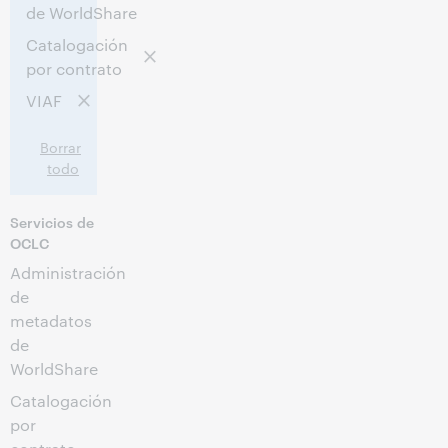
de WorldShare
Catalogación
por contrato
VIAF
Borrar
todo
Servicios de
OCLC
Administración
de
metadatos
de
WorldShare
Catalogación
por