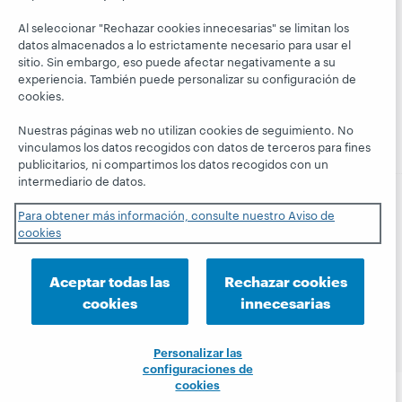
Siga a
Aspectos
WebJunction
El blog
OCLC
Al seleccionar "Rechazar cookies innecesarias" se limitan los
financieros
Hanging
Eventos
datos almacenados a lo estrictamente necesario para usar el
Together
Dirección
sitio. Sin embargo, eso puede afectar negativamente a su
Seminarios
experiencia. También puede personalizar su configuración de
President's
Membresía
web a la carta
cookies.
Leadership
Trust Center
blog
Nuestras páginas web no utilizan cookies de seguimiento. No
vinculamos los datos recogidos con datos de terceros para fines
publicitarios, ni compartimos los datos recogidos con un
intermediario de datos.
Para obtener más información, consulte nuestro Aviso de
© 2026 OCLC
Marcas comerciales y/o marcas de
cookies
servicios nacionales e internacionales de OCLC, Inc. y de
sus miembros.
Aceptar todas las
Rechazar cookies
Declaración de privacidad
Aviso de cookies
cookies
innecesarias
Personalizar las configuraciones de cookies
Declaración de accesibilidad
Certificado ISO 27001
Personalizar las
configuraciones de
cookies