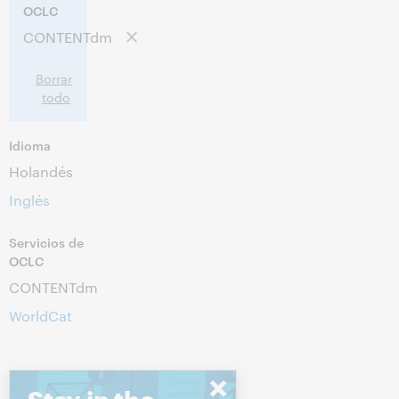
OCLC
CONTENTdm
Borrar
todo
Idioma
Holandés
Inglés
Servicios de
OCLC
CONTENTdm
WorldCat
Stay in the