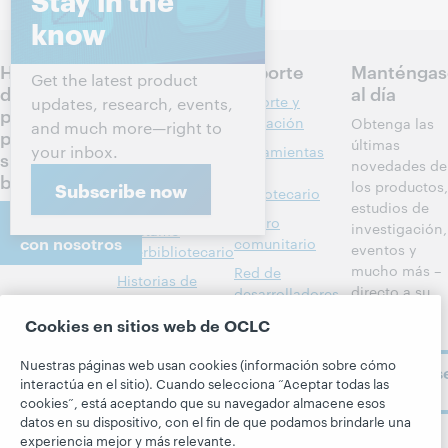
know
Hablemos
Productos
Soporte
Manténgas
Get the latest product
de los
al día
Descubrimiento
Soporte y
updates, research, events,
próximos
y referencia
formación
Obtenga las
and much more—right to
pasos para
últimas
your inbox.
Administración
Herramientas
su
novedades de
de bibliotecas
del
biblioteca
los productos,
Subscribe now
bibliotecario
Metadatos
estudios de
Comuníquese
Centro
investigación,
Préstamo
con nosotros
comunitario
eventos y
interbibliotecario
mucho más –
Red de
Historias de
directo a su
desarrolladores
Acerca
miembros
bandeja de
BibFormats
Cookies en sitios web de OCLC
Todos los
entrada.
Acerca de
Alertas del
productos y
OCLC
Nuestras páginas web usan cookies (información sobre cómo
Suscríbas
sistema
servicios »
interactúa en el sitio). Cuando selecciona “Aceptar todas las
Carreras
ahora
cookies”, está aceptando que su navegador almacene esos
Aprenda
Blogs
Respeto y
datos en su dispositivo, con el fin de que podamos brindarle una
pertenencia
Investigación
Blog Next
experiencia mejor y más relevante.