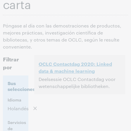
carta
Póngase al día con las demostraciones de productos,
mejores prácticas, investigación científica de
bibliotecas, y otros temas de OCLC, según le resulte
conveniente.
Filtrar
OCLC Contactdag 2020: Linked
por
data & machine learning
Deelsessie OCLC Contactdag voor
Sus
wetenschappelijke bibliotheken.
selecciones:
13:30 – 14:00 Central European [Summer]
Hora:
Idioma
Time [UTC +2]
Holandés
Este evento ya pasó.
Ver archivo.
Servicios
de