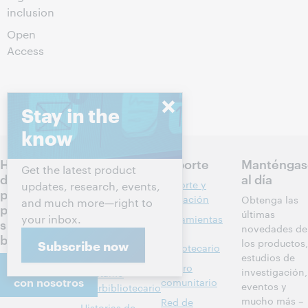
inclusion
Open
Access
Stay in the
know
Hablemos
Productos
Soporte
Manténgas
Get the latest product
de los
al día
Descubrimiento
Soporte y
updates, research, events,
próximos
y referencia
formación
Obtenga las
and much more—right to
pasos para
últimas
your inbox.
Administración
Herramientas
su
novedades de
de bibliotecas
del
biblioteca
los productos,
Subscribe now
bibliotecario
Metadatos
estudios de
Comuníquese
Centro
investigación,
Préstamo
con nosotros
comunitario
eventos y
interbibliotecario
mucho más –
Red de
Historias de