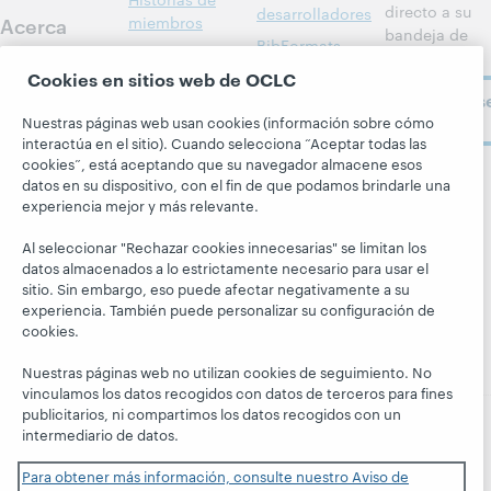
directo a su
desarrolladores
Acerca
miembros
bandeja de
BibFormats
Todos los
entrada.
Acerca de
Alertas del
Cookies en sitios web de OCLC
productos y
OCLC
Suscríbas
sistema
servicios »
Carreras
ahora
Nuestras páginas web usan cookies (información sobre cómo
Aprenda
Blogs
interactúa en el sitio). Cuando selecciona “Aceptar todas las
Respeto y
cookies”, está aceptando que su navegador almacene esos
pertenencia
Investigación
Blog Next
datos en su dispositivo, con el fin de que podamos brindarle una
Siga a
Aspectos
WebJunction
El blog
experiencia mejor y más relevante.
OCLC
financieros
Hanging
Eventos
Al seleccionar "Rechazar cookies innecesarias" se limitan los
Together
Dirección
Seminarios
datos almacenados a lo estrictamente necesario para usar el
President's
Membresía
web a la carta
sitio. Sin embargo, eso puede afectar negativamente a su
Leadership
experiencia. También puede personalizar su configuración de
Trust Center
blog
cookies.
Nuestras páginas web no utilizan cookies de seguimiento. No
vinculamos los datos recogidos con datos de terceros para fines
publicitarios, ni compartimos los datos recogidos con un
intermediario de datos.
© 2026 OCLC
Marcas comerciales y/o marcas de
Para obtener más información, consulte nuestro Aviso de
servicios nacionales e internacionales de OCLC, Inc. y de