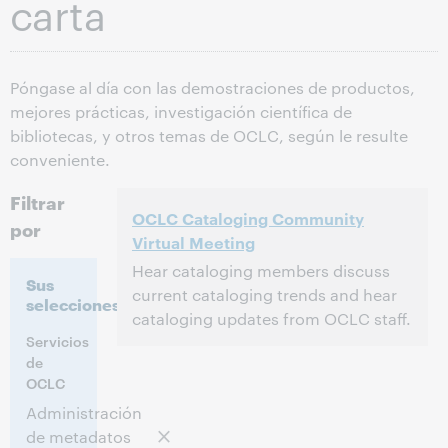
carta
Póngase al día con las demostraciones de productos,
mejores prácticas, investigación científica de
bibliotecas, y otros temas de OCLC, según le resulte
conveniente.
Filtrar
OCLC Cataloging Community
por
Virtual Meeting
Hear cataloging members discuss
Sus
current cataloging trends and hear
selecciones:
cataloging updates from OCLC staff.
Servicios
2:00 p. m. – 4:30 p. m. Eastern Daylight
Hora:
de
Time, North America [UTC -4]
OCLC
Administración
Este evento ya pasó.
Ver archivo.
de metadatos