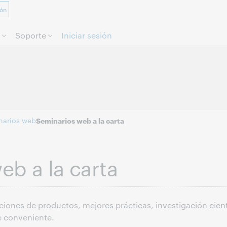
ión
Saltar al contenido.
Soporte
Iniciar sesión
narios web
Seminarios web a la carta
eb a la carta
iones de productos, mejores prácticas, investigación cientí
e conveniente.