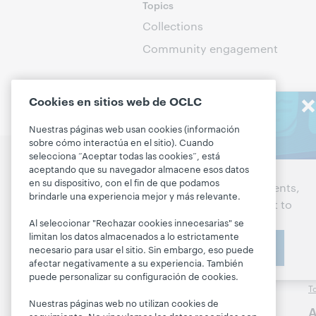
Topics
Collections
Community engagement
Cookies en sitios web de OCLC
Stay in the
Nuestras páginas web usan cookies (información
know
sobre cómo interactúa en el sitio). Cuando
selecciona “Aceptar todas las cookies”, está
Hablemos de los
P
aceptando que su navegador almacene esos datos
Get the latest product
próximos pasos para su
en su dispositivo, con el fin de que podamos
D
updates, research, events,
biblioteca
brindarle una experiencia mejor y más relevante.
and much more—right to
A
your inbox.
Al seleccionar "Rechazar cookies innecesarias" se
Comuníquese con
M
limitan los datos almacenados a lo estrictamente
nosotros
Subscribe now
P
necesario para usar el sitio. Sin embargo, eso puede
afectar negativamente a su experiencia. También
H
puede personalizar su configuración de cookies.
Acerca
T
Acerca de OCLC
Nuestras páginas web no utilizan cookies de
A