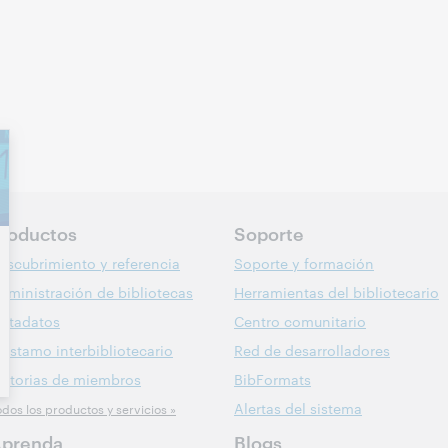
roductos
Soporte
escubrimiento y referencia
Soporte y formación
dministración de bibliotecas
Herramientas del bibliotecario
etadatos
Centro comunitario
réstamo interbibliotecario
Red de desarrolladores
istorias de miembros
BibFormats
Alertas del sistema
odos los productos y servicios »
prenda
Blogs