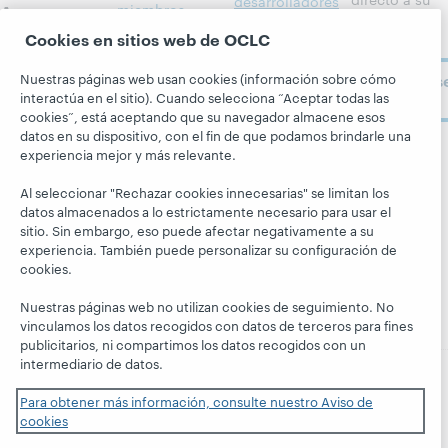
desarrolladores
Acerca
miembros
bandeja de
BibFormats
Cookies en sitios web de OCLC
Todos los
entrada.
Acerca de
Alertas del
productos y
OCLC
Nuestras páginas web usan cookies (información sobre cómo
Suscríbas
sistema
servicios »
Carreras
interactúa en el sitio). Cuando selecciona “Aceptar todas las
ahora
Aprenda
Blogs
cookies”, está aceptando que su navegador almacene esos
Respeto y
datos en su dispositivo, con el fin de que podamos brindarle una
pertenencia
Investigación
Blog Next
experiencia mejor y más relevante.
Siga a
Aspectos
WebJunction
El blog
OCLC
financieros
Al seleccionar "Rechazar cookies innecesarias" se limitan los
Hanging
Eventos
datos almacenados a lo estrictamente necesario para usar el
Together
Dirección
sitio. Sin embargo, eso puede afectar negativamente a su
Seminarios
President's
experiencia. También puede personalizar su configuración de
Membresía
web a la carta
Leadership
cookies.
Trust Center
blog
Nuestras páginas web no utilizan cookies de seguimiento. No
vinculamos los datos recogidos con datos de terceros para fines
publicitarios, ni compartimos los datos recogidos con un
intermediario de datos.
Para obtener más información, consulte nuestro Aviso de
© 2026 OCLC
Marcas comerciales y/o marcas de
cookies
servicios nacionales e internacionales de OCLC, Inc. y de