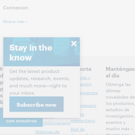
Connexion
Mostrar más »
Stay in the
know
Hablemos
Productos
Soporte
Manténgas
Get the latest product
de los
al día
Descubrimiento
Soporte y
updates, research, events,
próximos
y referencia
formación
Obtenga las
and much more—right to
pasos para
últimas
your inbox.
Administración
Herramientas
su
novedades de
de bibliotecas
del
biblioteca
los productos,
Subscribe now
bibliotecario
Metadatos
estudios de
Comuníquese
Centro
investigación,
Préstamo
con nosotros
comunitario
eventos y
interbibliotecario
mucho más –
Red de
Historias de
directo a su